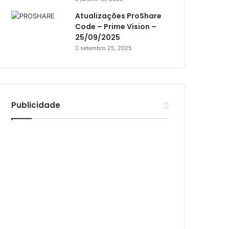
Athomics Inspire Qi Lite
Atualizações ProShare
Athomics S3
Code – Prime Vision –
Athomics T3
25/09/2025
setembro 25, 2025
Atto
AttoNet
AttoSat
Publicidade
ATV
Audisat
Audisat A1
Audisat A1 Plus
Audisat A2
Audisat A2 Plus
Audisat A3