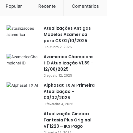
Popular
Recente
Comentários
Americabox S105 Plus
Americabox S205
Atualizações Antigas
Americabox S205 Plus
Modelos Azamerica
Americabox S305 Plus
para CS 02/10/2025
outubro 2, 2025
Artcom
Azamerica Champions
Atacado Games
HD Atualização V1.89 –
12/08/2025
Athomics
agosto 12, 2025
Athomics Eon
Alphasat TX AI Primeira
Atualização –
Athomics i3
03/02/2026
Athomics i3 Bold
fevereiro 4, 2026
Athomics Inspire Qi
Atualização Cinebox
Fantasia Plus Original
Athomics inspire Qi Compact
V111223 – IKS Pago
janeiro 15, 2025