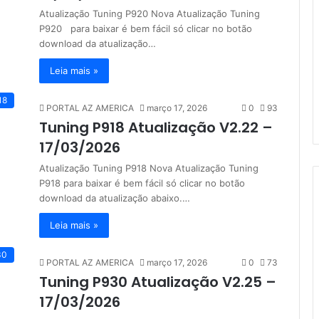
r
Atualização Tuning P920 Nova Atualização Tuning
p
P920 para baixar é bem fácil só clicar no botão
o
download da atualização…
r
:
Leia mais »
18
PORTAL AZ AMERICA
março 17, 2026
0
93
Tuning P918 Atualização V2.22 –
17/03/2026
Atualização Tuning P918 Nova Atualização Tuning
P918 para baixar é bem fácil só clicar no botão
download da atualização abaixo.…
Leia mais »
30
PORTAL AZ AMERICA
março 17, 2026
0
73
Tuning P930 Atualização V2.25 –
17/03/2026