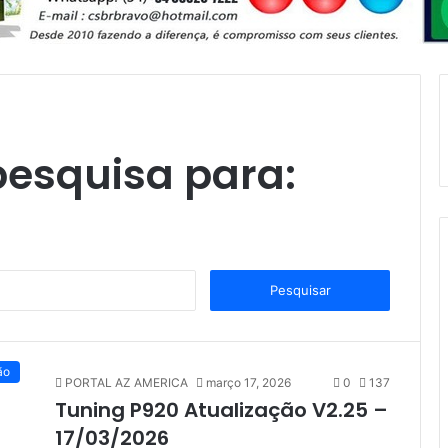
pesquisa para:
P
e
s
q
u
ão
PORTAL AZ AMERICA
março 17, 2026
0
137
i
Tuning P920 Atualização V2.25 –
s
a
17/03/2026