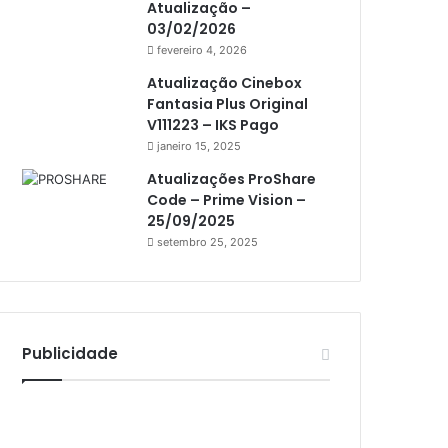
Atualização –
Athomics i3
03/02/2026
Athomics i3 Bold
fevereiro 4, 2026
Athomics Inspire Qi
Atualização Cinebox
Fantasia Plus Original
Athomics inspire Qi Compact
V111223 – IKS Pago
janeiro 15, 2025
Athomics Inspire Qi Lite
Atualizações ProShare
Athomics S3
Code – Prime Vision –
Athomics T3
25/09/2025
setembro 25, 2025
Atto
AttoNet
AttoSat
Publicidade
ATV
Audisat
Audisat A1