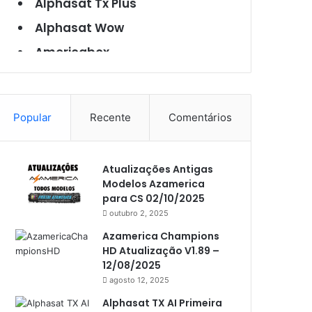
Alphasat Tx Plus
Alphasat Wow
Americabox
Americabox S101
Americabox S105
Popular
Recente
Comentários
Americabox S105 Plus
Americabox S205
Atualizações Antigas
Americabox S205 Plus
Modelos Azamerica
Americabox S305 Plus
para CS 02/10/2025
outubro 2, 2025
Artcom
Azamerica Champions
Atacado Games
HD Atualização V1.89 –
12/08/2025
Athomics
agosto 12, 2025
Athomics Eon
Alphasat TX AI Primeira