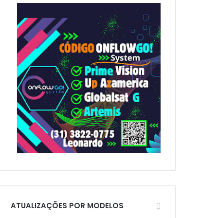
p
o
r
:
ATUALIZAÇÕES POR MODELOS