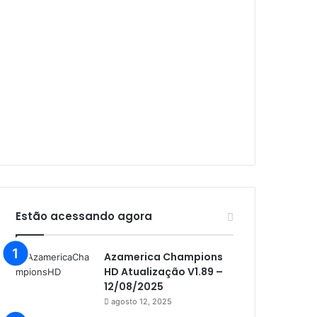
Audisat A1 Plus
Audisat A2
Audisat A2 Plus
Audisat A3
Audisat A3 Plus
Audisat A5
Audisat C1
Audisat E10 Lote 1 e 2
Audisat E10 Lote 3
Estão acessando agora
Audisat K10 Urus
Azamerica Champions
Audisat K20 Huracan
HD Atualização V1.89 –
Audisat K30 Aventador
12/08/2025
agosto 12, 2025
Azamerica