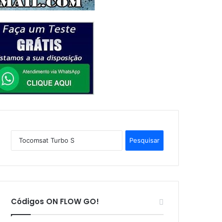
P
e
s
q
u
i
s
Códigos ON FLOW GO!
a
r