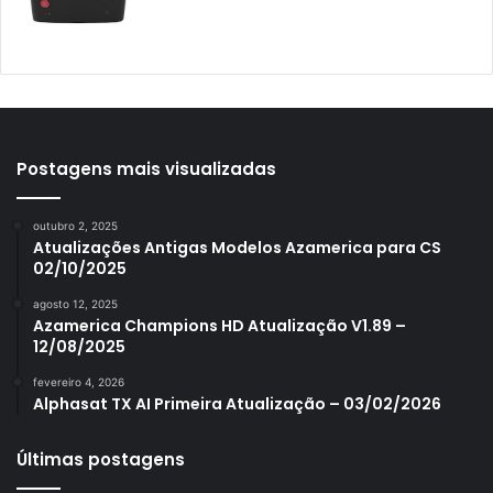
Azamerica Mobi
Azamerica Platinum GX PRO
Azamerica S1001
Azamerica S1001 Plus
Azamerica S1005
Postagens mais visualizadas
Azamerica S1006
outubro 2, 2025
Azamerica S1006 Plus
Atualizações Antigas Modelos Azamerica para CS
02/10/2025
Azamerica S1007
agosto 12, 2025
Azamerica S1007 New
Azamerica Champions HD Atualização V1.89 –
12/08/2025
Azamerica S1007 Plus
fevereiro 4, 2026
Azamerica S1009
Alphasat TX AI Primeira Atualização – 03/02/2026
Azamerica S1009 Plus
Últimas postagens
Azamerica S2005