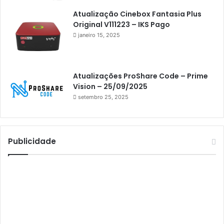
Athomics i3
Atualização Cinebox Fantasia Plus
Original V111223 – IKS Pago
Athomics i3 Bold
janeiro 15, 2025
Athomics Inspire Qi
Athomics inspire Qi Compact
Atualizações ProShare Code – Prime
Athomics Inspire Qi Lite
Vision – 25/09/2025
setembro 25, 2025
Athomics S3
Athomics T3
Atto
Publicidade
AttoNet
AttoSat
ATV
Audisat
Audisat A1