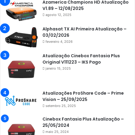
Azamerica
Azamerica Champions HD Atualização
V1.89 – 12/08/2025
Azamerica Beats
agosto 12, 2025
Azamerica Beats GX PRO
Alphasat TX AI Primeira Atualização –
Azamerica Champions
03/02/2026
fevereiro 4, 2026
Azamerica Champions IPTV
Azamerica Extremo IPTV
Atualização Cinebox Fantasia Plus
Original V111223 – IKS Pago
Azamerica F92 Plus
janeiro 15, 2025
Azamerica Gold
Azamerica i5 IPTV
Atualizações ProShare Code – Prime
Azamerica i7 IPTV
Vision – 25/09/2025
setembro 25, 2025
Azamerica King
Azamerica King GX PRO
Cinebox Fantasia Plus Atualização –
25/05/2024
Azamerica King IPTV
maio 25, 2024