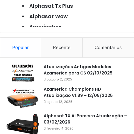
Alphasat Tx Plus
Alphasat Wow
Americabox
Americabox S101
Americabox S105
Popular
Recente
Comentários
Americabox S105 Plus
Atualizações Antigas Modelos
Americabox S205
Azamerica para CS 02/10/2025
Americabox S205 Plus
outubro 2, 2025
Americabox S305 Plus
Azamerica Champions HD
Atualização V1.89 – 12/08/2025
Artcom
agosto 12, 2025
Atacado Games
Alphasat TX AI Primeira Atualização –
Athomics
03/02/2026
fevereiro 4, 2026
Athomics Eon