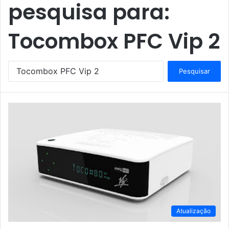
pesquisa para:
Tocombox PFC Vip 2
P
e
s
q
u
i
s
a
r
p
o
r
:
Atualização