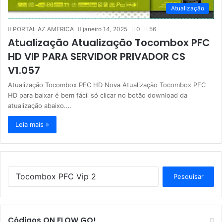
Atualização
PORTAL AZ AMERICA
janeiro 14, 2025
0
56
Atualização Atualização Tocombox PFC
HD VIP PARA SERVIDOR PRIVADOR CS
V1.057
Atualização Tocombox PFC HD Nova Atualização Tocombox PFC
HD para baixar é bem fácil só clicar no botão download da
atualização abaixo.…
Leia mais »
P
e
s
q
u
Códigos ON FLOW GO!