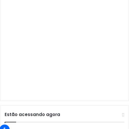
Audisat A1 Plus
Audisat A2
Audisat A2 Plus
Audisat A3
Audisat A3 Plus
Audisat A5
Audisat C1
Audisat E10 Lote 1 e 2
Audisat E10 Lote 3
Audisat K10 Urus
Audisat K20 Huracan
Estão acessando agora
Audisat K30 Aventador