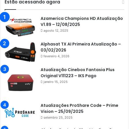
Estão acessando agora
Audisat K30 Aventador
Azamerica
Azamerica Champions HD Atualização
V1.89 – 12/08/2025
Azamerica Beats
agosto 12, 2025
Azamerica Beats GX PRO
Alphasat TX AI Primeira Atualização –
Azamerica Champions
03/02/2026
fevereiro 4, 2026
Azamerica Champions IPTV
Azamerica Extremo IPTV
Atualização Cinebox Fantasia Plus
Original V111223 – IKS Pago
Azamerica F92 Plus
janeiro 15, 2025
Azamerica Gold
Azamerica i5 IPTV
Atualizações ProShare Code – Prime
Azamerica i7 IPTV
Vision – 25/09/2025
setembro 25, 2025
Azamerica King