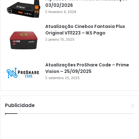
Athomics
03/02/2026
fevereiro 4, 2026
Athomics Eon
Athomics i3
Atualização Cinebox Fantasia Plus
Original V111223 – IKS Pago
Athomics i3 Bold
janeiro 15, 2025
Athomics Inspire Qi
Athomics inspire Qi Compact
Atualizações ProShare Code – Prime
Athomics Inspire Qi Lite
Vision – 25/09/2025
setembro 25, 2025
Athomics S3
Athomics T3
Atto
Publicidade
AttoNet
AttoSat
ATV