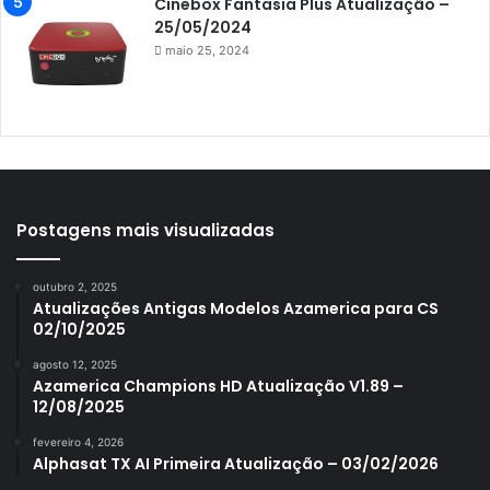
Azamerica King GX PRO
Cinebox Fantasia Plus Atualização –
25/05/2024
Azamerica King IPTV
maio 25, 2024
Azamerica Mobi
Azamerica Platinum GX PRO
Azamerica S1001
Azamerica S1001 Plus
Azamerica S1005
Postagens mais visualizadas
Azamerica S1006
outubro 2, 2025
Azamerica S1006 Plus
Atualizações Antigas Modelos Azamerica para CS
02/10/2025
Azamerica S1007
agosto 12, 2025
Azamerica S1007 New
Azamerica Champions HD Atualização V1.89 –
12/08/2025
Azamerica S1007 Plus
fevereiro 4, 2026
Azamerica S1009
Alphasat TX AI Primeira Atualização – 03/02/2026