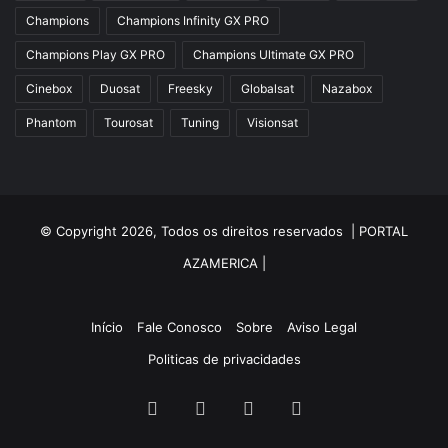
Azfox
Champions
Champions Infinity GX PRO
Azgold
Champions Play GX PRO
Champions Ultimate GX PRO
Azplus
Cinebox
Duosat
Freesky
Globalsat
Nazabox
Azsat
Phantom
Tourosat
Tuning
Visionsat
Azsky
Benzo Plus
Blade B1
© Copyright 2026, Todos os direitos reservados |
PORTAL
Champions
AZAMERICA
|
Champions Light GX
Champions PRO GX
Início
Fale Conosco
Sobre
Aviso Legal
Politicas de privacidades
Champions Super GX
Cinebox
Facebook
Twitter
YouTube
Instagram
Cinebox Extremo Z