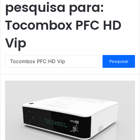
pesquisa para:
Tocombox PFC HD
Vip
P
e
s
q
u
i
s
a
r
p
o
r
: