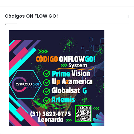
q
u
Códigos ON FLOW GO!
i
s
a
r
p
o
r
: