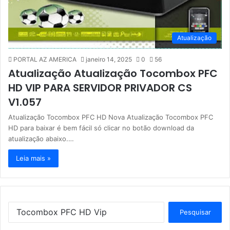
Atualização
PORTAL AZ AMERICA
janeiro 14, 2025
0
56
Atualização Atualização Tocombox PFC
HD VIP PARA SERVIDOR PRIVADOR CS
V1.057
Atualização Tocombox PFC HD Nova Atualização Tocombox PFC
HD para baixar é bem fácil só clicar no botão download da
atualização abaixo.…
Leia mais »
P
e
s