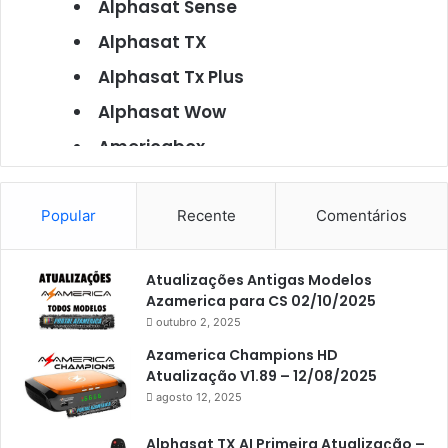
Alphasat Sense
Alphasat TX
Alphasat Tx Plus
Alphasat Wow
Americabox
Americabox S101
Americabox S105
Popular
Recente
Comentários
Americabox S105 Plus
Atualizações Antigas Modelos
Americabox S205
Azamerica para CS 02/10/2025
Americabox S205 Plus
outubro 2, 2025
Americabox S305 Plus
Azamerica Champions HD
Atualização V1.89 – 12/08/2025
Artcom
agosto 12, 2025
Atacado Games
Alphasat TX AI Primeira Atualização –