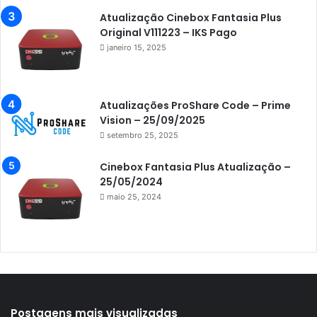
Azamerica Extremo IPTV
Atualização Cinebox Fantasia Plus
Original V111223 – IKS Pago
Azamerica F92 Plus
janeiro 15, 2025
Azamerica Gold
Azamerica i5 IPTV
Atualizações ProShare Code – Prime
Azamerica i7 IPTV
Vision – 25/09/2025
setembro 25, 2025
Azamerica King
Azamerica King GX PRO
Cinebox Fantasia Plus Atualização –
25/05/2024
Azamerica King IPTV
maio 25, 2024
Azamerica Mobi
Azamerica Platinum GX PRO
Azamerica S1001
Azamerica S1001 Plus
Azamerica S1005
Postagens mais visualizadas