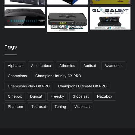
Azamerica S928
Azamerica Silver
Azamerica Silver GX PRO
Azamerica Silver IPTV
Azamerica Silver Plus
Tags
Azbox
Azbox Like
Alphasat
Americabox
Athomics
Audisat
Azamerica
Azfox
Champions
Champions Infinity GX PRO
Azgold
Champions Play GX PRO
Champions Ultimate GX PRO
Azplus
Cinebox
Duosat
Freesky
Globalsat
Nazabox
Azsat
Phantom
Tourosat
Tuning
Visionsat
Azsky
Benzo Plus