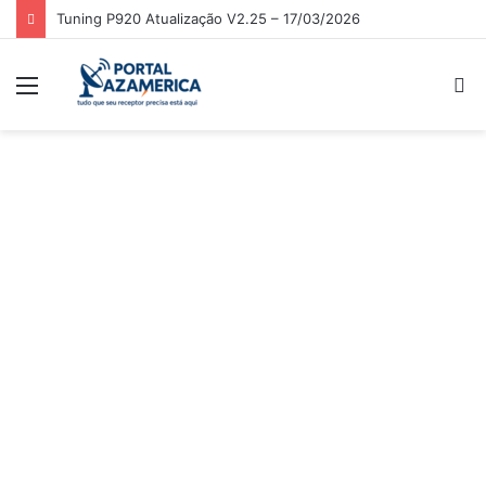
Tuning P918 Atualização V2.22 – 17/03/2026
Menu
P
p