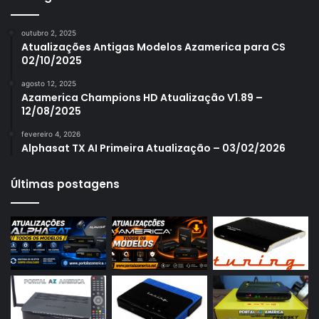
Azamerica S1006
outubro 2, 2025
Azamerica S1006 Plus
Atualizações Antigas Modelos Azamerica para CS
02/10/2025
Azamerica S1007
agosto 12, 2025
Azamerica S1007 New
Azamerica Champions HD Atualização V1.89 –
12/08/2025
Azamerica S1007 Plus
fevereiro 4, 2026
Azamerica S1009
Alphasat TX AI Primeira Atualização – 03/02/2026
Azamerica S1009 Plus
Últimas postagens
Azamerica S2005
Azamerica S2010
Azamerica S2015
Azamerica S922
Azamerica S922 Mini