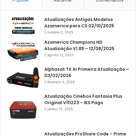
Americabox S105
Americabox S105 Plus
Atualizações Antigas Modelos
Americabox S205
Azamerica para CS 02/10/2025
Americabox S205 Plus
outubro 2, 2025
Americabox S305 Plus
Azamerica Champions HD
Atualização V1.89 – 12/08/2025
Artcom
agosto 12, 2025
Atacado Games
Alphasat TX AI Primeira Atualização –
Athomics
03/02/2026
fevereiro 4, 2026
Athomics Eon
Athomics i3
Atualização Cinebox Fantasia Plus
Original V111223 – IKS Pago
Athomics i3 Bold
janeiro 15, 2025
Athomics Inspire Qi
Athomics inspire Qi Compact
Atualizações ProShare Code – Prime