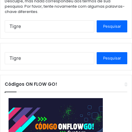
Desculpe, mas nada correspondeu aos termos de sua
pesquisa. Por favor, tente novamente com algumas palavras-
chave diferentes.
P
e
s
q
u
i
P
s
e
a
s
r
q
p
u
Códigos ON FLOW GO!
o
i
r
s
:
a
r
p
o
r
: