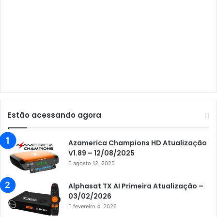
Audisat A3 Plus
Audisat A5
Audisat C1
Audisat E10 Lote 1 e 2
Audisat E10 Lote 3
Audisat K10 Urus
Audisat K20 Huracan
Estão acessando agora
Audisat K30 Aventador
Azamerica
Azamerica Champions HD Atualização
V1.89 – 12/08/2025
Azamerica Beats
agosto 12, 2025
Azamerica Beats GX PRO
Alphasat TX AI Primeira Atualização –
Azamerica Champions
03/02/2026
fevereiro 4, 2026
Azamerica Champions IPTV