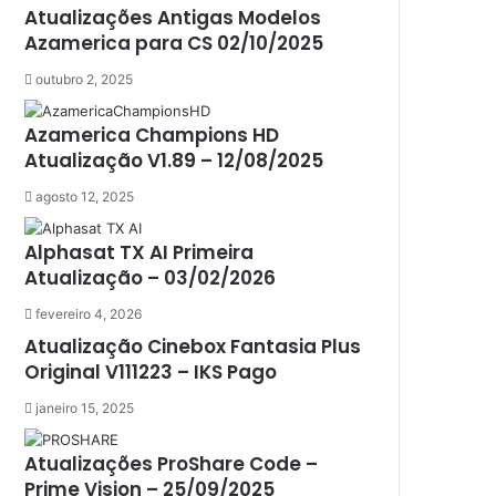
Athomics inspire Qi Compact
Atualizações Antigas Modelos
Athomics Inspire Qi Lite
Azamerica para CS 02/10/2025
Athomics S3
outubro 2, 2025
Athomics T3
Atto
Azamerica Champions HD
AttoNet
Atualização V1.89 – 12/08/2025
AttoSat
ATV
agosto 12, 2025
Audisat
Audisat A1
Alphasat TX AI Primeira
Audisat A1 Plus
Atualização – 03/02/2026
Audisat A2
Audisat A2 Plus
fevereiro 4, 2026
Audisat A3
Atualização Cinebox Fantasia Plus
Audisat A3 Plus
Original V111223 – IKS Pago
Audisat A5
janeiro 15, 2025
Audisat C1
Audisat E10 Lote 1 e 2
Atualizações ProShare Code –
Audisat E10 Lote 3
Prime Vision – 25/09/2025
Audisat K10 Urus