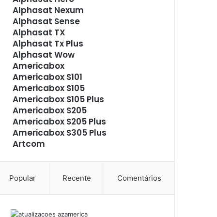
Alphasat Nexum
Alphasat Sense
Alphasat TX
Alphasat Tx Plus
Alphasat Wow
Americabox
Americabox S101
Americabox S105
Americabox S105 Plus
Americabox S205
Americabox S205 Plus
Americabox S305 Plus
Artcom
Atacado Games
Athomics
Athomics Eon
Popular
Recente
Comentários
Athomics i3
Athomics i3 Bold
Athomics Inspire Qi