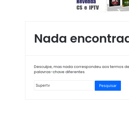
Nada encontra
Desculpe, mas nada correspondeu aos termos de 
palavras-chave diferentes.
P
e
s
q
u
i
s
a