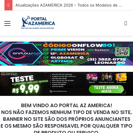
Atualizações AZAMERICA 2026 – Todos os Modelos de Receptores AZAMERICA
Menu
P
p
BEM VINDO AO PORTAL AZ AMERICA!
NOS NÃO FAZEMOS NENHUM TIPO DE VENDA NO SITE,
BANNER NO SITE SÃO DOS PRÓPRIOS ANUNCIANTES
E OS MESMO SÃO RESPONSAVEL POR QUALQUER TIPO
DE PRODUTO OU SERVIÇO.