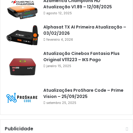
Americabox S305 Plus
Azamerica Champions HD
Atualização V1.89 – 12/08/2025
Artcom
agosto 12, 2025
Atacado Games
Alphasat TX AI Primeira Atualização –
Athomics
03/02/2026
fevereiro 4, 2026
Athomics Eon
Athomics i3
Atualização Cinebox Fantasia Plus
Original V111223 – IKS Pago
Athomics i3 Bold
janeiro 15, 2025
Athomics Inspire Qi
Athomics inspire Qi Compact
Atualizações ProShare Code – Prime
Athomics Inspire Qi Lite
Vision – 25/09/2025
setembro 25, 2025
Athomics S3
Athomics T3
Atto
Publicidade