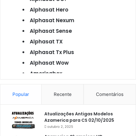
Alphasat Hero
Alphasat Nexum
Alphasat Sense
Alphasat TX
Alphasat Tx Plus
Alphasat Wow
Americabox
Americabox S101
Americabox S105
Popular
Recente
Comentários
Americabox S105 Plus
Atualizações Antigas Modelos
Americabox S205
Azamerica para CS 02/10/2025
Americabox S205 Plus
outubro 2, 2025