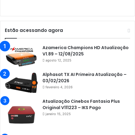
Audisat E10 Lote 3
Audisat K10 Urus
Audisat K20 Huracan
Estão acessando agora
Audisat K30 Aventador
Azamerica
Azamerica Champions HD Atualização
V1.89 – 12/08/2025
Azamerica Beats
agosto 12, 2025
Azamerica Beats GX PRO
Alphasat TX AI Primeira Atualização –
Azamerica Champions
03/02/2026
fevereiro 4, 2026
Azamerica Champions IPTV
Azamerica Extremo IPTV
Atualização Cinebox Fantasia Plus
Original V111223 – IKS Pago
Azamerica F92 Plus
janeiro 15, 2025
Azamerica Gold
Azamerica i5 IPTV