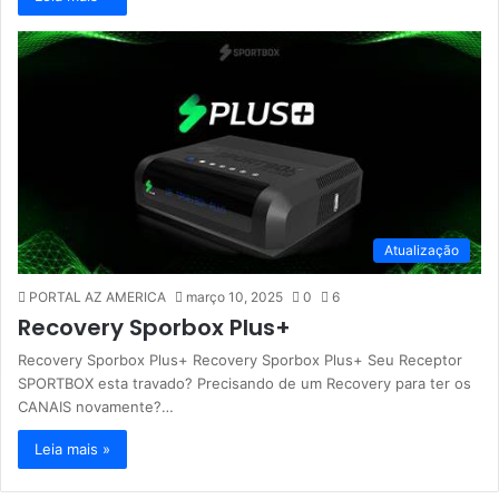
Atualização
PORTAL AZ AMERICA
março 10, 2025
0
6
Recovery Sporbox Plus+
Recovery Sporbox Plus+ Recovery Sporbox Plus+ Seu Receptor
SPORTBOX esta travado? Precisando de um Recovery para ter os
CANAIS novamente?…
Leia mais »