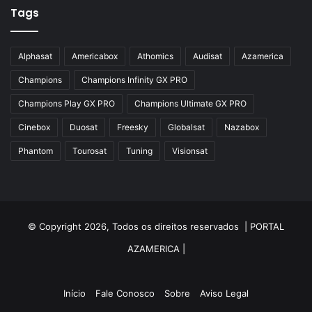
Azamerica Silver Plus
Tags
Azbox
Azbox Like
Alphasat
Americabox
Athomics
Audisat
Azamerica
Azfox
Champions
Champions Infinity GX PRO
Azgold
Champions Play GX PRO
Champions Ultimate GX PRO
Azplus
Cinebox
Duosat
Freesky
Globalsat
Nazabox
Azsat
Phantom
Tourosat
Tuning
Visionsat
Azsky
Benzo Plus
Blade B1
© Copyright 2026, Todos os direitos reservados |
PORTAL
Champions
AZAMERICA
|
Champions Light GX
Champions PRO GX
Início
Fale Conosco
Sobre
Aviso Legal