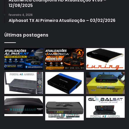
12/08/2025
Azamerica S1007 Plus
fevereiro 4, 2026
Azamerica S1009
Alphasat TX AI Primeira Atualização – 03/02/2026
Azamerica S1009 Plus
Últimas postagens
Azamerica S2005
Azamerica S2010
Azamerica S2015
Azamerica S922
Azamerica S922 Mini
Azamerica S928
Azamerica Silver
Azamerica Silver GX PRO
Azamerica Silver IPTV