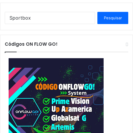
P
e
s
q
u
Códigos ON FLOW GO!
i
s
a
r
p
o
r
: