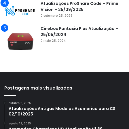
Atualizações ProShare Code – Prime
Azamerica i7 IPTV
Vision – 25/09/2025
setembro 25, 2025
Azamerica King
Azamerica King GX PRO
Cinebox Fantasia Plus Atualização –
25/05/2024
Azamerica King IPTV
maio 25, 2024
Azamerica Mobi
Azamerica Platinum GX PRO
Azamerica S1001
Azamerica S1001 Plus
Azamerica S1005
Postagens mais visualizadas
Azamerica S1006
outubro 2, 2025
Azamerica S1006 Plus
Atualizações Antigas Modelos Azamerica para CS
02/10/2025
Azamerica S1007
agosto 12, 2025
Azamerica S1007 New
Azamerica Champions HD Atualização V1.89 –