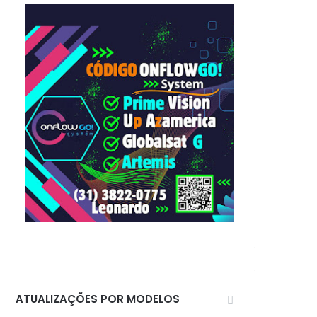
p
o
r
:
ATUALIZAÇÕES POR MODELOS