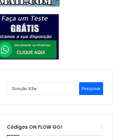
P
e
s
q
u
i
s
Códigos ON FLOW GO!
a
r