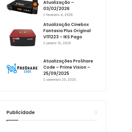
Atualização –
Athomics i3
03/02/2026
Athomics i3 Bold
fevereiro 4, 2026
Athomics Inspire Qi
Atualização Cinebox
Fantasia Plus Original
Athomics inspire Qi Compact
V111223 – IKS Pago
janeiro 15, 2025
Athomics Inspire Qi Lite
Athomics S3
Atualizações ProShare
Athomics T3
Code – Prime Vision –
25/09/2025
Atto
setembro 25, 2025
AttoNet
AttoSat
ATV
Publicidade
Audisat
Audisat A1