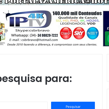
pesquisa para:
P