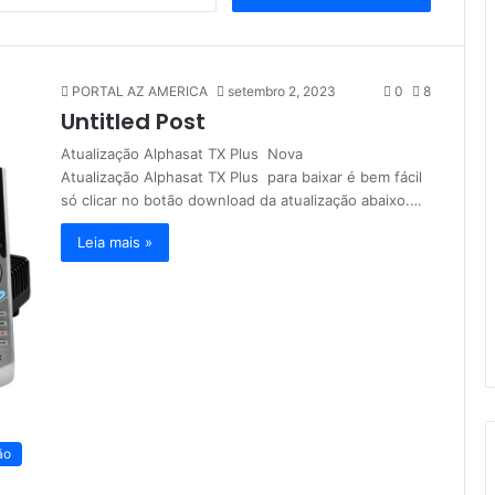
e
s
q
u
PORTAL AZ AMERICA
setembro 2, 2023
0
8
i
Untitled Post
s
a
Atualização Alphasat TX Plus Nova
r
Atualização Alphasat TX Plus para baixar é bem fácil
p
só clicar no botão download da atualização abaixo.…
o
r
Leia mais »
:
ão