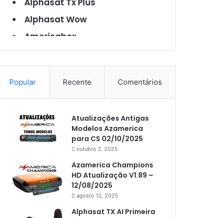
Alphasat Tx Plus
Alphasat Wow
Americabox
Americabox S101
Americabox S105
Popular
Recente
Comentários
Americabox S105 Plus
Americabox S205
Atualizações Antigas
Americabox S205 Plus
Modelos Azamerica
Americabox S305 Plus
para CS 02/10/2025
outubro 2, 2025
Artcom
Azamerica Champions
Atacado Games
HD Atualização V1.89 –
12/08/2025
Athomics
agosto 12, 2025
Athomics Eon
Alphasat TX AI Primeira