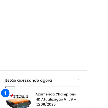
Audisat A1 Plus
Audisat A2
Audisat A2 Plus
Audisat A3
Audisat A3 Plus
Audisat A5
Audisat C1
Audisat E10 Lote 1 e 2
Audisat E10 Lote 3
Audisat K10 Urus
Estão acessando agora
Audisat K20 Huracan
Azamerica Champions
Audisat K30 Aventador
HD Atualização V1.89 –
12/08/2025
Azamerica