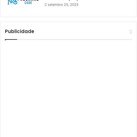
setembro 25, 2025
Athomics S3
Athomics T3
Atto
Publicidade
AttoNet
AttoSat
ATV
Audisat
Audisat A1
Audisat A1 Plus
Audisat A2
Audisat A2 Plus
Audisat A3
Audisat A3 Plus