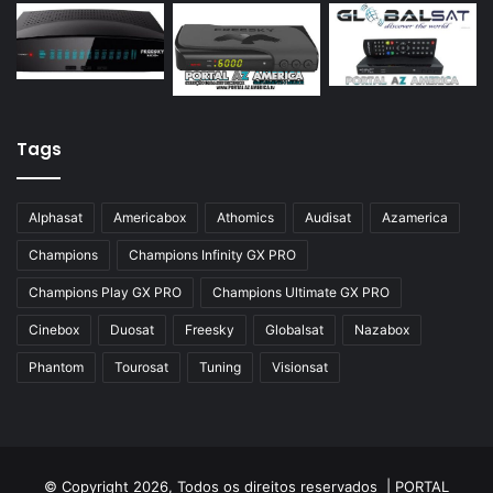
Azamerica Silver
Azamerica Silver GX PRO
Azamerica Silver IPTV
Azamerica Silver Plus
Tags
Azbox
Azbox Like
Alphasat
Americabox
Athomics
Audisat
Azamerica
Azfox
Champions
Champions Infinity GX PRO
Azgold
Champions Play GX PRO
Champions Ultimate GX PRO
Azplus
Cinebox
Duosat
Freesky
Globalsat
Nazabox
Azsat
Phantom
Tourosat
Tuning
Visionsat
Azsky
Benzo Plus
Blade B1
© Copyright 2026, Todos os direitos reservados |
PORTAL