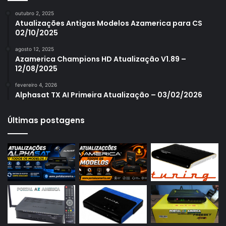
Azamerica S1006
outubro 2, 2025
Azamerica S1006 Plus
Atualizações Antigas Modelos Azamerica para CS
02/10/2025
Azamerica S1007
agosto 12, 2025
Azamerica S1007 New
Azamerica Champions HD Atualização V1.89 –
12/08/2025
Azamerica S1007 Plus
fevereiro 4, 2026
Azamerica S1009
Alphasat TX AI Primeira Atualização – 03/02/2026
Azamerica S1009 Plus
Últimas postagens
Azamerica S2005
Azamerica S2010
Azamerica S2015
Azamerica S922
Azamerica S922 Mini
Azamerica S928