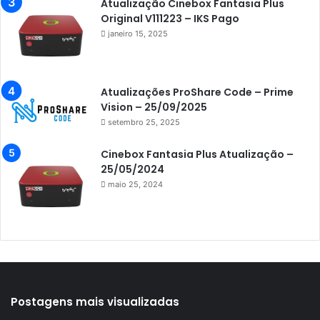
Azamerica Extremo IPTV
Atualização Cinebox Fantasia Plus
Original V111223 – IKS Pago
Azamerica F92 Plus
janeiro 15, 2025
Azamerica Gold
Azamerica i5 IPTV
Atualizações ProShare Code – Prime
Azamerica i7 IPTV
Vision – 25/09/2025
setembro 25, 2025
Azamerica King
Azamerica King GX PRO
Cinebox Fantasia Plus Atualização –
25/05/2024
Azamerica King IPTV
maio 25, 2024
Azamerica Mobi
Azamerica Platinum GX PRO
Azamerica S1001
Azamerica S1001 Plus
Azamerica S1005
Postagens mais visualizadas