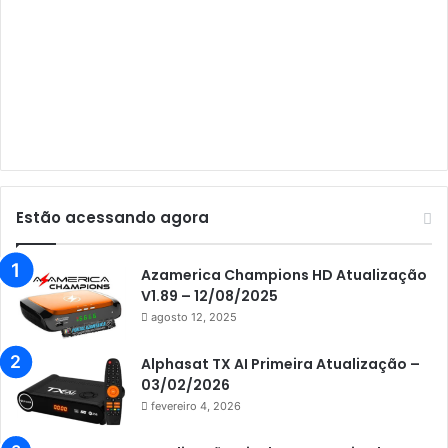
Audisat A5
Audisat C1
Audisat E10 Lote 1 e 2
Audisat E10 Lote 3
Audisat K10 Urus
Audisat K20 Huracan
Estão acessando agora
Audisat K30 Aventador
Azamerica
Azamerica Champions HD Atualização
V1.89 – 12/08/2025
Azamerica Beats
agosto 12, 2025
Azamerica Beats GX PRO
Alphasat TX AI Primeira Atualização –
Azamerica Champions
03/02/2026
fevereiro 4, 2026
Azamerica Champions IPTV