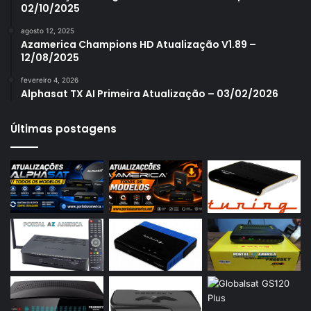
02/10/2025
Azamerica S1007
agosto 12, 2025
Azamerica S1007 New
Azamerica Champions HD Atualização V1.89 –
12/08/2025
Azamerica S1007 Plus
fevereiro 4, 2026
Azamerica S1009
Alphasat TX AI Primeira Atualização – 03/02/2026
Azamerica S1009 Plus
Últimas postagens
Azamerica S2005
Azamerica S2010
Azamerica S2015
Azamerica S922
Azamerica S922 Mini
Azamerica S928
Azamerica Silver
Azamerica Silver GX PRO