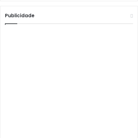
Athomics T3
Atto
Publicidade
AttoNet
AttoSat
ATV
Audisat
Audisat A1
Audisat A1 Plus
Audisat A2
Audisat A2 Plus
Audisat A3
Audisat A3 Plus
Audisat A5