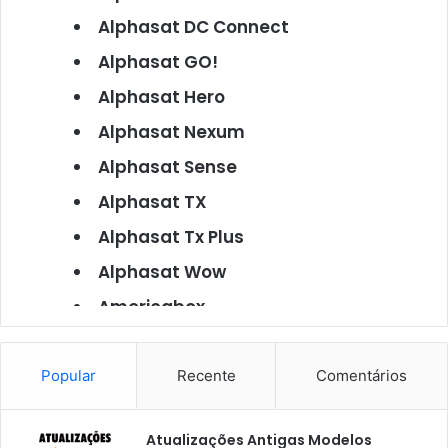
Alphasat DC Connect
Alphasat GO!
Alphasat Hero
Alphasat Nexum
Alphasat Sense
Alphasat TX
Alphasat Tx Plus
Alphasat Wow
Americabox
Americabox S101
Americabox S105
Popular
Recente
Comentários
Americabox S105 Plus
Atualizações Antigas Modelos
Americabox S205