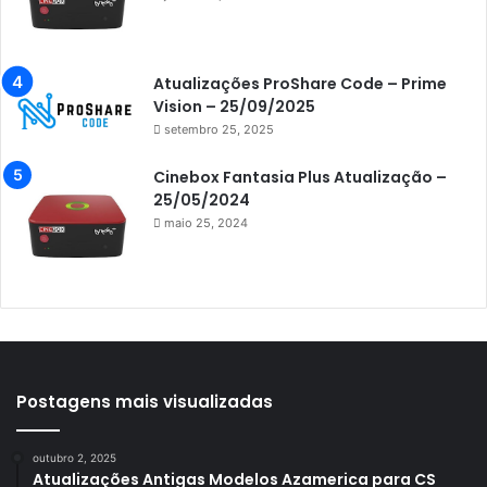
Azamerica Gold
Azamerica i5 IPTV
Atualizações ProShare Code – Prime
Azamerica i7 IPTV
Vision – 25/09/2025
setembro 25, 2025
Azamerica King
Azamerica King GX PRO
Cinebox Fantasia Plus Atualização –
25/05/2024
Azamerica King IPTV
maio 25, 2024
Azamerica Mobi
Azamerica Platinum GX PRO
Azamerica S1001
Azamerica S1001 Plus
Azamerica S1005
Postagens mais visualizadas
Azamerica S1006
outubro 2, 2025
Azamerica S1006 Plus
Atualizações Antigas Modelos Azamerica para CS