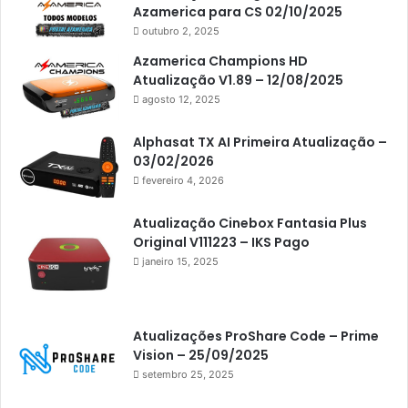
Azamerica para CS 02/10/2025
Americabox S205 Plus
outubro 2, 2025
Americabox S305 Plus
Azamerica Champions HD
Atualização V1.89 – 12/08/2025
Artcom
agosto 12, 2025
Atacado Games
Alphasat TX AI Primeira Atualização –
Athomics
03/02/2026
fevereiro 4, 2026
Athomics Eon
Athomics i3
Atualização Cinebox Fantasia Plus
Original V111223 – IKS Pago
Athomics i3 Bold
janeiro 15, 2025
Athomics Inspire Qi
Athomics inspire Qi Compact
Atualizações ProShare Code – Prime
Athomics Inspire Qi Lite
Vision – 25/09/2025
setembro 25, 2025
Athomics S3