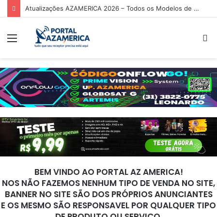
Tuning P920 Atualização V2.25 – 17/03/2026
Menu
P
p
BEM VINDO AO PORTAL AZ AMERICA!
NOS NÃO FAZEMOS NENHUM TIPO DE VENDA NO SITE,
BANNER NO SITE SÃO DOS PRÓPRIOS ANUNCIANTES
E OS MESMO SÃO RESPONSAVEL POR QUALQUER TIPO
DE PRODUTO OU SERVIÇO.