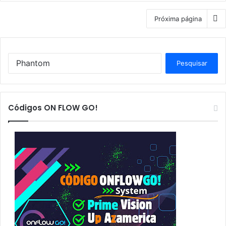
Próxima página
P
e
s
q
u
Códigos ON FLOW GO!
i
s
a
r
p
o
r
: