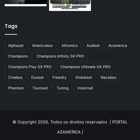
Azamerica Silver IPTV
Azamerica Silver Plus
Tags
Azbox
Azbox Like
Alphasat
Americabox
Athomics
Audisat
Azamerica
Azfox
Champions
Champions Infinity GX PRO
Azgold
Champions Play GX PRO
Champions Ultimate GX PRO
Azplus
Cinebox
Duosat
Freesky
Globalsat
Nazabox
Azsat
Phantom
Tourosat
Tuning
Visionsat
Azsky
Benzo Plus
Blade B1
© Copyright 2026, Todos os direitos reservados |
PORTAL
Champions
AZAMERICA
|