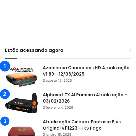
Audisat C1
Audisat E10 Lote 1 e 2
Audisat E10 Lote 3
Audisat K10 Urus
Audisat K20 Huracan
Estão acessando agora
Audisat K30 Aventador
Azamerica
Azamerica Champions HD Atualização
V1.89 – 12/08/2025
Azamerica Beats
agosto 12, 2025
Azamerica Beats GX PRO
Alphasat TX AI Primeira Atualização –
Azamerica Champions
03/02/2026
fevereiro 4, 2026
Azamerica Champions IPTV
Azamerica Extremo IPTV
Atualização Cinebox Fantasia Plus
Original V111223 – IKS Pago
Azamerica F92 Plus
janeiro 15, 2025