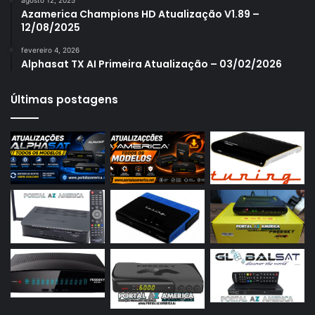
Azamerica S1007 New
Azamerica Champions HD Atualização V1.89 –
12/08/2025
Azamerica S1007 Plus
fevereiro 4, 2026
Azamerica S1009
Alphasat TX AI Primeira Atualização – 03/02/2026
Azamerica S1009 Plus
Últimas postagens
Azamerica S2005
Azamerica S2010
Azamerica S2015
Azamerica S922
Azamerica S922 Mini
Azamerica S928
Azamerica Silver
Azamerica Silver GX PRO
Azamerica Silver IPTV