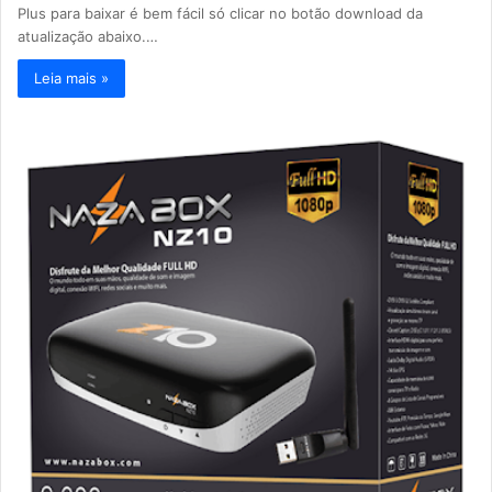
Plus para baixar é bem fácil só clicar no botão download da
atualização abaixo.…
Leia mais »