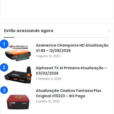
Audisat E10 Lote 1 e 2
Audisat E10 Lote 3
Audisat K10 Urus
Audisat K20 Huracan
Estão acessando agora
Audisat K30 Aventador
Azamerica
Azamerica Champions HD Atualização
V1.89 – 12/08/2025
Azamerica Beats
agosto 12, 2025
Azamerica Beats GX PRO
Alphasat TX AI Primeira Atualização –
Azamerica Champions
03/02/2026
fevereiro 4, 2026
Azamerica Champions IPTV
Azamerica Extremo IPTV
Atualização Cinebox Fantasia Plus
Original V111223 – IKS Pago
Azamerica F92 Plus
janeiro 15, 2025
Azamerica Gold