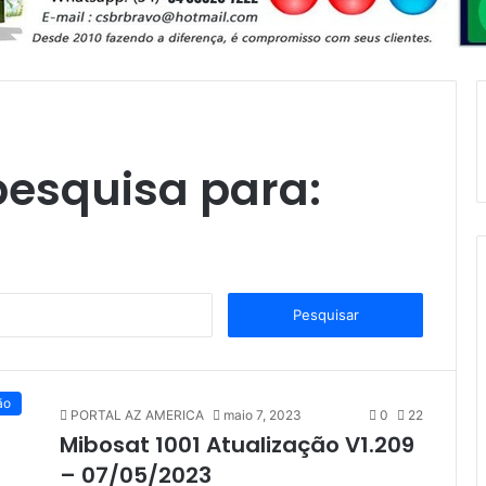
pesquisa para:
P
e
s
q
u
ão
PORTAL AZ AMERICA
maio 7, 2023
0
22
i
Mibosat 1001 Atualização V1.209
s
a
– 07/05/2023