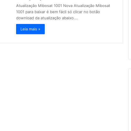
r
Atualização Mibosat 1001 Nova Atualização Mibosat
p
1001 para baixar é bem fácil só clicar no botão
o
download da atualização abaixo.…
r
:
Leia mais »