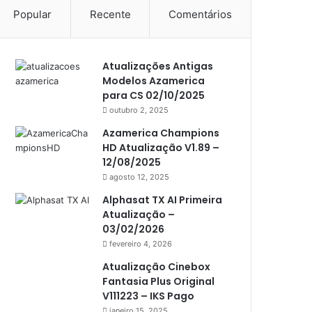
Popular
Recente
Comentários
Americabox S105 Plus
Americabox S205
Atualizações Antigas
Americabox S205 Plus
Modelos Azamerica
Americabox S305 Plus
para CS 02/10/2025
outubro 2, 2025
Artcom
Azamerica Champions
Atacado Games
HD Atualização V1.89 –
12/08/2025
Athomics
agosto 12, 2025
Athomics Eon
Alphasat TX AI Primeira
Atualização –
Athomics i3
03/02/2026
Athomics i3 Bold
fevereiro 4, 2026
Athomics Inspire Qi
Atualização Cinebox
Fantasia Plus Original
Athomics inspire Qi Compact
V111223 – IKS Pago
janeiro 15, 2025