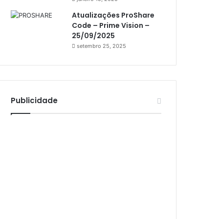
Athomics Inspire Qi Lite
Atualizações ProShare
Athomics S3
Code – Prime Vision –
Athomics T3
25/09/2025
setembro 25, 2025
Atto
AttoNet
AttoSat
Publicidade
ATV
Audisat
Audisat A1
Audisat A1 Plus
Audisat A2
Audisat A2 Plus
Audisat A3