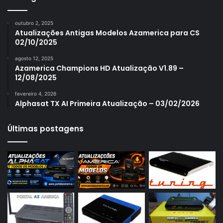
Azamerica S1006
outubro 2, 2025
Azamerica S1006 Plus
Atualizações Antigas Modelos Azamerica para CS
02/10/2025
Azamerica S1007
agosto 12, 2025
Azamerica S1007 New
Azamerica Champions HD Atualização V1.89 –
12/08/2025
Azamerica S1007 Plus
fevereiro 4, 2026
Azamerica S1009
Alphasat TX AI Primeira Atualização – 03/02/2026
Azamerica S1009 Plus
Últimas postagens
Azamerica S2005
Azamerica S2010
Azamerica S2015
Azamerica S922
Azamerica S922 Mini