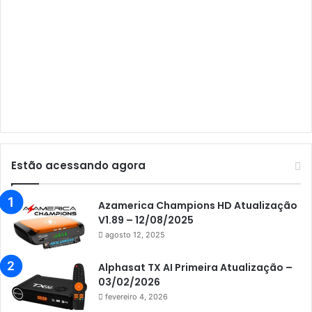
Audisat A3 Plus
Audisat A5
Audisat C1
Audisat E10 Lote 1 e 2
Audisat E10 Lote 3
Audisat K10 Urus
Audisat K20 Huracan
Estão acessando agora
Audisat K30 Aventador
Azamerica
Azamerica Champions HD Atualização
V1.89 – 12/08/2025
Azamerica Beats
agosto 12, 2025
Azamerica Beats GX PRO
Alphasat TX AI Primeira Atualização –
Azamerica Champions
03/02/2026
fevereiro 4, 2026
Azamerica Champions IPTV