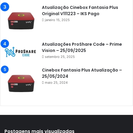
Azamerica Extremo IPTV
Atualização Cinebox Fantasia Plus
Original V111223 – IKS Pago
Azamerica F92 Plus
janeiro 15, 2025
Azamerica Gold
Azamerica i5 IPTV
Atualizações ProShare Code – Prime
Azamerica i7 IPTV
Vision – 25/09/2025
setembro 25, 2025
Azamerica King
Azamerica King GX PRO
Cinebox Fantasia Plus Atualização –
25/05/2024
Azamerica King IPTV
maio 25, 2024
Azamerica Mobi
Azamerica Platinum GX PRO
Azamerica S1001
Azamerica S1001 Plus
Azamerica S1005
Postagens mais visualizadas