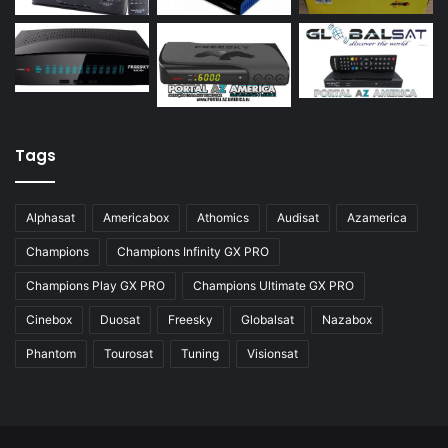
Azamerica S928
Azamerica Silver
Azamerica Silver GX PRO
Azamerica Silver IPTV
Azamerica Silver Plus
Tags
Azbox
Azbox Like
Alphasat
Americabox
Athomics
Audisat
Azamerica
Azfox
Champions
Champions Infinity GX PRO
Azgold
Champions Play GX PRO
Champions Ultimate GX PRO
Azplus
Cinebox
Duosat
Freesky
Globalsat
Nazabox
Azsat
Phantom
Tourosat
Tuning
Visionsat
Azsky
Benzo Plus