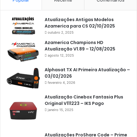
Americabox S105
Americabox S105 Plus
Atualizações Antigas Modelos
Americabox S205
Azamerica para CS 02/10/2025
Americabox S205 Plus
outubro 2, 2025
Americabox S305 Plus
Azamerica Champions HD
Atualização V1.89 – 12/08/2025
Artcom
agosto 12, 2025
Atacado Games
Alphasat TX AI Primeira Atualização –
Athomics
03/02/2026
fevereiro 4, 2026
Athomics Eon
Athomics i3
Atualização Cinebox Fantasia Plus
Original V111223 – IKS Pago
Athomics i3 Bold
janeiro 15, 2025
Athomics Inspire Qi
Athomics inspire Qi Compact
Atualizações ProShare Code – Prime