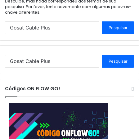
Desculpe, mas nada correspondeu aos termos de sua
pesquisa. Por favor, tente novamente com algumas palavras-
chave diferentes.
P
e
s
q
u
i
P
s
e
a
s
r
q
p
u
Códigos ON FLOW GO!
o
i
r
s
:
a
r
p
o
r
: