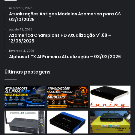
Azamerica S1006
outubro 2, 2025
Azamerica S1006 Plus
Atualizações Antigas Modelos Azamerica para CS
02/10/2025
Azamerica S1007
agosto 12, 2025
Azamerica S1007 New
Azamerica Champions HD Atualização V1.89 –
12/08/2025
Azamerica S1007 Plus
fevereiro 4, 2026
Azamerica S1009
Alphasat TX AI Primeira Atualização – 03/02/2026
Azamerica S1009 Plus
Últimas postagens
Azamerica S2005
Azamerica S2010
Azamerica S2015
Azamerica S922
Azamerica S922 Mini
Azamerica S928