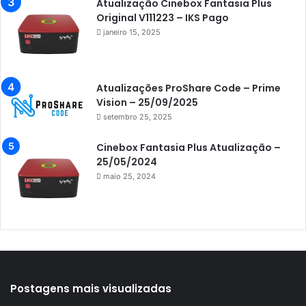
Azamerica Extremo IPTV
Atualização Cinebox Fantasia Plus
Original V111223 – IKS Pago
Azamerica F92 Plus
janeiro 15, 2025
Azamerica Gold
Azamerica i5 IPTV
Atualizações ProShare Code – Prime
Azamerica i7 IPTV
Vision – 25/09/2025
setembro 25, 2025
Azamerica King
Azamerica King GX PRO
Cinebox Fantasia Plus Atualização –
25/05/2024
Azamerica King IPTV
maio 25, 2024
Azamerica Mobi
Azamerica Platinum GX PRO
Azamerica S1001
Azamerica S1001 Plus
Azamerica S1005
Postagens mais visualizadas