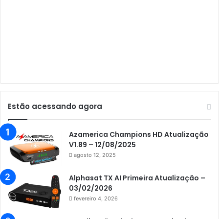
Audisat A5
Audisat C1
Audisat E10 Lote 1 e 2
Audisat E10 Lote 3
Audisat K10 Urus
Audisat K20 Huracan
Estão acessando agora
Audisat K30 Aventador
Azamerica
Azamerica Champions HD Atualização
V1.89 – 12/08/2025
Azamerica Beats
agosto 12, 2025
Azamerica Beats GX PRO
Alphasat TX AI Primeira Atualização –
Azamerica Champions
03/02/2026
fevereiro 4, 2026
Azamerica Champions IPTV