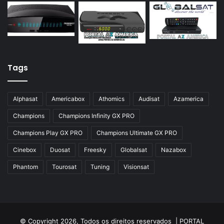
Azamerica Silver
Azamerica Silver GX PRO
Azamerica Silver IPTV
Azamerica Silver Plus
Tags
Azbox
Azbox Like
Alphasat
Americabox
Athomics
Audisat
Azamerica
Azfox
Champions
Champions Infinity GX PRO
Azgold
Champions Play GX PRO
Champions Ultimate GX PRO
Azplus
Cinebox
Duosat
Freesky
Globalsat
Nazabox
Azsat
Phantom
Tourosat
Tuning
Visionsat
Azsky
Benzo Plus
Blade B1
© Copyright 2026, Todos os direitos reservados |
PORTAL