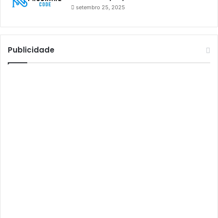
setembro 25, 2025
Athomics S3
Athomics T3
Atto
Publicidade
AttoNet
AttoSat
ATV
Audisat
Audisat A1
Audisat A1 Plus
Audisat A2
Audisat A2 Plus
Audisat A3
Audisat A3 Plus