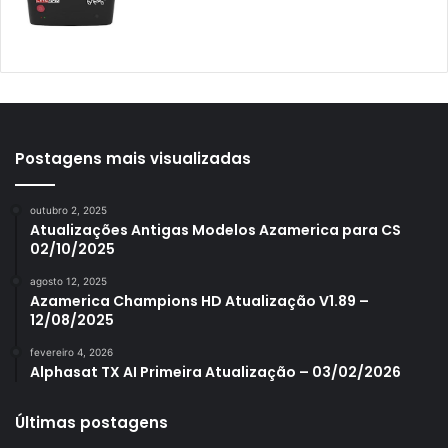
Azamerica Mobi
Azamerica Platinum GX PRO
Azamerica S1001
Azamerica S1001 Plus
Azamerica S1005
Postagens mais visualizadas
Azamerica S1006
outubro 2, 2025
Azamerica S1006 Plus
Atualizações Antigas Modelos Azamerica para CS
02/10/2025
Azamerica S1007
agosto 12, 2025
Azamerica S1007 New
Azamerica Champions HD Atualização V1.89 –
12/08/2025
Azamerica S1007 Plus
fevereiro 4, 2026
Azamerica S1009
Alphasat TX AI Primeira Atualização – 03/02/2026
Azamerica S1009 Plus
Últimas postagens
Azamerica S2005