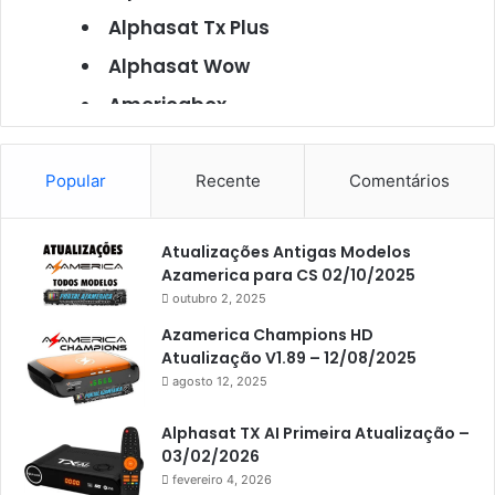
Alphasat Tx Plus
Alphasat Wow
Americabox
Americabox S101
Americabox S105
Popular
Recente
Comentários
Americabox S105 Plus
Atualizações Antigas Modelos
Americabox S205
Azamerica para CS 02/10/2025
Americabox S205 Plus
outubro 2, 2025
Americabox S305 Plus
Azamerica Champions HD
Atualização V1.89 – 12/08/2025
Artcom
agosto 12, 2025
Atacado Games
Alphasat TX AI Primeira Atualização –
Athomics
03/02/2026
fevereiro 4, 2026
Athomics Eon