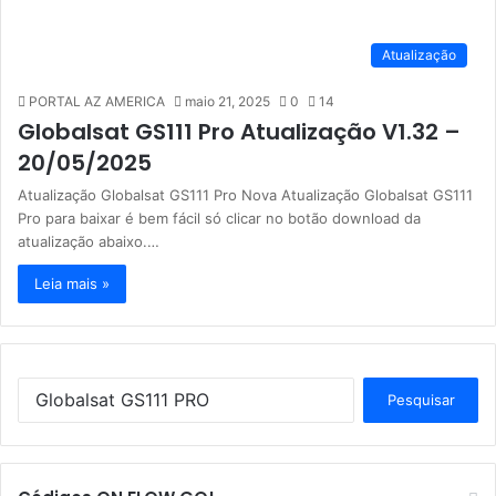
Atualização
PORTAL AZ AMERICA
maio 21, 2025
0
14
Globalsat GS111 Pro Atualização V1.32 –
20/05/2025
Atualização Globalsat GS111 Pro Nova Atualização Globalsat GS111
Pro para baixar é bem fácil só clicar no botão download da
atualização abaixo.…
Leia mais »
P
e
s
q
u