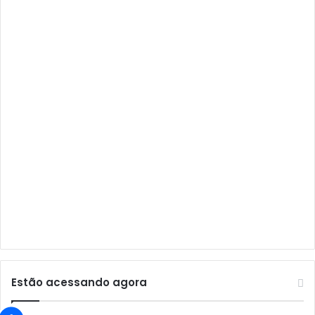
Audisat A1
Audisat A1 Plus
Audisat A2
Audisat A2 Plus
Audisat A3
Audisat A3 Plus
Audisat A5
Audisat C1
Audisat E10 Lote 1 e 2
Audisat E10 Lote 3
Audisat K10 Urus
Audisat K20 Huracan
Estão acessando agora
Audisat K30 Aventador