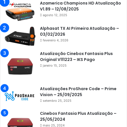
Azamerica
Azamerica Champions HD Atualização
V1.89 – 12/08/2025
Azamerica Beats
agosto 12, 2025
Azamerica Beats GX PRO
Alphasat TX AI Primeira Atualização –
Azamerica Champions
03/02/2026
fevereiro 4, 2026
Azamerica Champions IPTV
Azamerica Extremo IPTV
Atualização Cinebox Fantasia Plus
Original V111223 – IKS Pago
Azamerica F92 Plus
janeiro 15, 2025
Azamerica Gold
Azamerica i5 IPTV
Atualizações ProShare Code – Prime
Azamerica i7 IPTV
Vision – 25/09/2025
setembro 25, 2025
Azamerica King
Azamerica King GX PRO
Cinebox Fantasia Plus Atualização –
25/05/2024
Azamerica King IPTV
maio 25, 2024