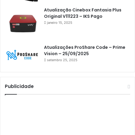
Athomics i3
Atualização Cinebox Fantasia Plus
Original V111223 – IKS Pago
Athomics i3 Bold
janeiro 15, 2025
Athomics Inspire Qi
Athomics inspire Qi Compact
Atualizações ProShare Code – Prime
Athomics Inspire Qi Lite
Vision – 25/09/2025
setembro 25, 2025
Athomics S3
Athomics T3
Atto
Publicidade
AttoNet
AttoSat
ATV
Audisat