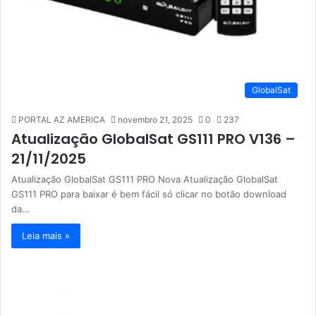
GlobalSat
PORTAL AZ AMERICA
novembro 21, 2025
0
237
Atualização GlobalSat GS111 PRO V136 –
21/11/2025
Atualização GlobalSat GS111 PRO Nova Atualização GlobalSat
GS111 PRO para baixar é bem fácil só clicar no botão download
da…
Leia mais »