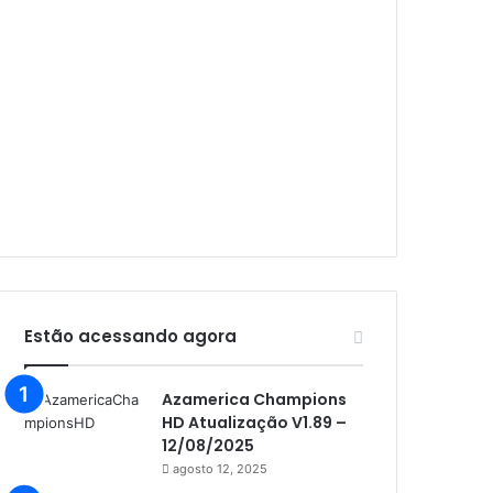
Audisat A1 Plus
Audisat A2
Audisat A2 Plus
Audisat A3
Audisat A3 Plus
Audisat A5
Audisat C1
Audisat E10 Lote 1 e 2
Audisat E10 Lote 3
Estão acessando agora
Audisat K10 Urus
Azamerica Champions
Audisat K20 Huracan
HD Atualização V1.89 –
Audisat K30 Aventador
12/08/2025
agosto 12, 2025
Azamerica