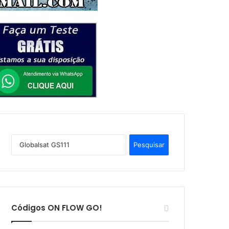
P
e
s
q
u
i
s
Códigos ON FLOW GO!
a
r