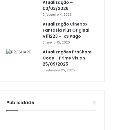
Atualização –
Athomics i3
03/02/2026
Athomics i3 Bold
fevereiro 4, 2026
Athomics Inspire Qi
Atualização Cinebox
Fantasia Plus Original
Athomics inspire Qi Compact
V111223 – IKS Pago
janeiro 15, 2025
Athomics Inspire Qi Lite
Atualizações ProShare
Athomics S3
Code – Prime Vision –
Athomics T3
25/09/2025
setembro 25, 2025
Atto
AttoNet
AttoSat
Publicidade
ATV
Audisat
Audisat A1