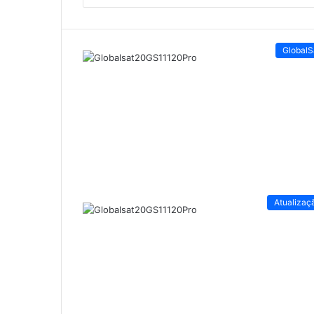
GlobalS
Atualizaç