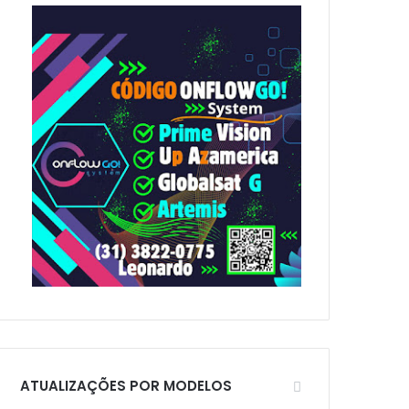
p
o
r
:
ATUALIZAÇÕES POR MODELOS