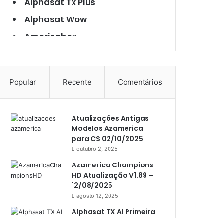
Alphasat Tx Plus
Alphasat Wow
Americabox
Americabox S101
Americabox S105
Popular
Recente
Comentários
Americabox S105 Plus
Americabox S205
Atualizações Antigas
Americabox S205 Plus
Modelos Azamerica
Americabox S305 Plus
para CS 02/10/2025
outubro 2, 2025
Artcom
Azamerica Champions
Atacado Games
HD Atualização V1.89 –
12/08/2025
Athomics
agosto 12, 2025
Athomics Eon
Alphasat TX AI Primeira