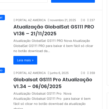
e
s
q
u
at
PORTAL AZ AMERICA
novembro 21, 2025
0
237
i
Atualização GlobalSat GS111 PRO
s
a
V136 – 21/11/2025
r
Atualização GlobalSat GS111 PRO Nova Atualização
p
GlobalSat GS111 PRO para baixar é bem fácil só clicar
o
no botão download da…
r
:
Leia mais »
ão
PORTAL AZ AMERICA
junho 6, 2025
0
359
Globalsat GS111 Pro Atualização
V1.34 – 06/06/2025
Atualização Globalsat GS111 Pro Nova
Atualização Globalsat GS111 Pro para baixar é bem
fácil só clicar no botão download da atualização
abaixo.…