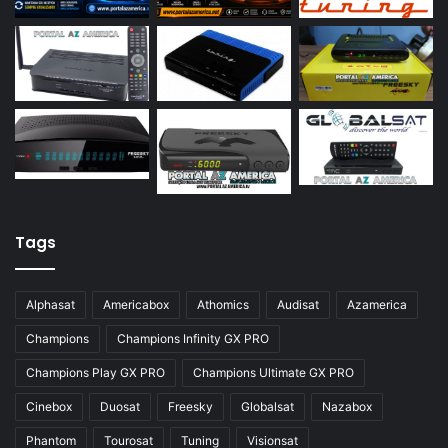
Azamerica S922
Azamerica S922 Mini
Azamerica S928
Azamerica Silver
Azamerica Silver GX PRO
Azamerica Silver IPTV
Azamerica Silver Plus
Tags
Azbox
Azbox Like
Alphasat
Americabox
Athomics
Audisat
Azamerica
Azfox
Champions
Champions Infinity GX PRO
Azgold
Champions Play GX PRO
Champions Ultimate GX PRO
Azplus
Cinebox
Duosat
Freesky
Globalsat
Nazabox
Azsat
Phantom
Tourosat
Tuning
Visionsat