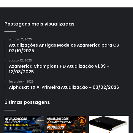
Azamerica S1001
Azamerica S1001 Plus
Azamerica S1005
Postagens mais visualizadas
Azamerica S1006
outubro 2, 2025
Azamerica S1006 Plus
Atualizações Antigas Modelos Azamerica para CS
02/10/2025
Azamerica S1007
agosto 12, 2025
Azamerica S1007 New
Azamerica Champions HD Atualização V1.89 –
12/08/2025
Azamerica S1007 Plus
fevereiro 4, 2026
Azamerica S1009
Alphasat TX AI Primeira Atualização – 03/02/2026
Azamerica S1009 Plus
Últimas postagens
Azamerica S2005
Azamerica S2010
Azamerica S2015