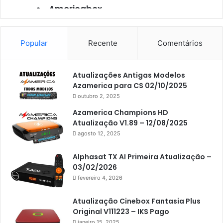
Americabox
Americabox S101
Americabox S105
Popular
Recente
Comentários
Americabox S105 Plus
Atualizações Antigas Modelos
Americabox S205
Azamerica para CS 02/10/2025
Americabox S205 Plus
outubro 2, 2025
Americabox S305 Plus
Azamerica Champions HD
Atualização V1.89 – 12/08/2025
Artcom
agosto 12, 2025
Atacado Games
Alphasat TX AI Primeira Atualização –
Athomics
03/02/2026
fevereiro 4, 2026
Athomics Eon
Athomics i3
Atualização Cinebox Fantasia Plus
Original V111223 – IKS Pago
Athomics i3 Bold
janeiro 15, 2025