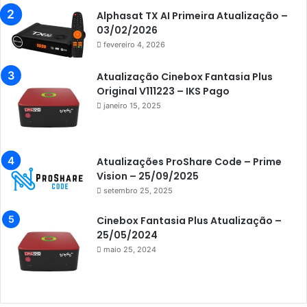
Azamerica Beats GX PRO
Alphasat TX AI Primeira Atualização –
Azamerica Champions
03/02/2026
fevereiro 4, 2026
Azamerica Champions IPTV
Azamerica Extremo IPTV
Atualização Cinebox Fantasia Plus
Original V111223 – IKS Pago
Azamerica F92 Plus
janeiro 15, 2025
Azamerica Gold
Azamerica i5 IPTV
Atualizações ProShare Code – Prime
Azamerica i7 IPTV
Vision – 25/09/2025
setembro 25, 2025
Azamerica King
Azamerica King GX PRO
Cinebox Fantasia Plus Atualização –
25/05/2024
Azamerica King IPTV
maio 25, 2024
Azamerica Mobi
Azamerica Platinum GX PRO