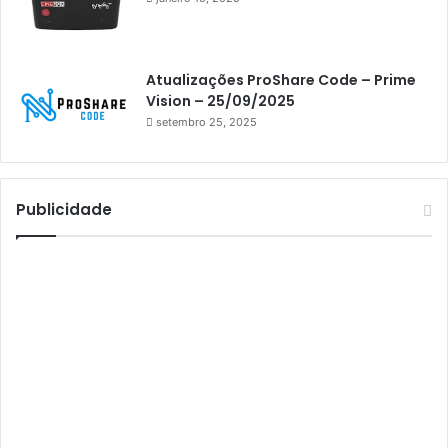
Athomics Inspire Qi
Athomics inspire Qi Compact
Atualizações ProShare Code – Prime
Athomics Inspire Qi Lite
Vision – 25/09/2025
setembro 25, 2025
Athomics S3
Athomics T3
Atto
Publicidade
AttoNet
AttoSat
ATV
Audisat
Audisat A1
Audisat A1 Plus
Audisat A2