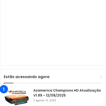
Audisat A2 Plus
Audisat A3
Audisat A3 Plus
Audisat A5
Audisat C1
Audisat E10 Lote 1 e 2
Audisat E10 Lote 3
Audisat K10 Urus
Audisat K20 Huracan
Estão acessando agora
Audisat K30 Aventador
Azamerica
Azamerica Champions HD Atualização
V1.89 – 12/08/2025
Azamerica Beats
agosto 12, 2025