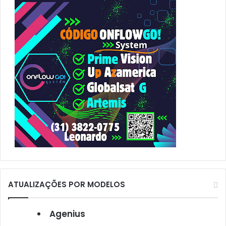
p
o
r
:
ATUALIZAÇÕES POR MODELOS
Agenius