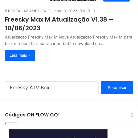
PORTAL AZ AMERICA
junho 10, 2023
0
10
Freesky Max M Atualização V1.38 –
10/06/2023
Atualização Freesky Max M Nova Atualização Freesky Max M para
baixar é bem fácil só clicar no botão download da…
Leia mais »
P
e
s
q
u
Códigos ON FLOW GO!
i
s
a
r