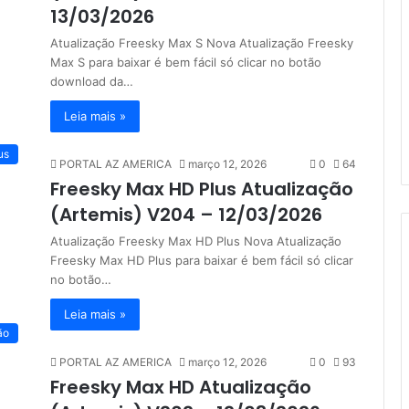
r
13/03/2026
p
o
Atualização Freesky Max S Nova Atualização Freesky
r
Max S para baixar é bem fácil só clicar no botão
:
download da…
Leia mais »
us
PORTAL AZ AMERICA
março 12, 2026
0
64
Freesky Max HD Plus Atualização
(Artemis) V204 – 12/03/2026
Atualização Freesky Max HD Plus Nova Atualização
Freesky Max HD Plus para baixar é bem fácil só clicar
no botão…
Leia mais »
ão
PORTAL AZ AMERICA
março 12, 2026
0
93
Freesky Max HD Atualização