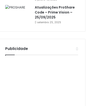
Athomics Inspire Qi Lite
Atualizações ProShare
Athomics S3
Code – Prime Vision –
Athomics T3
25/09/2025
setembro 25, 2025
Atto
AttoNet
AttoSat
Publicidade
ATV
Audisat
Audisat A1
Audisat A1 Plus
Audisat A2
Audisat A2 Plus
Audisat A3