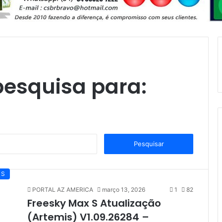
pesquisa para:
P
e
s
q
 S
u
PORTAL AZ AMERICA
março 13, 2026
1
82
i
Freesky Max S Atualização
s
a
(Artemis) V1.09.26284 –