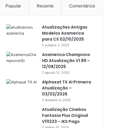
Popular
Recente
Comentários
Americabox S105 Plus
Americabox S205
Atualizações Antigas
Americabox S205 Plus
Modelos Azamerica
Americabox S305 Plus
para CS 02/10/2025
outubro 2, 2025
Artcom
Azamerica Champions
Atacado Games
HD Atualização V1.89 –
12/08/2025
Athomics
agosto 12, 2025
Athomics Eon
Alphasat TX AI Primeira
Atualização –
Athomics i3
03/02/2026
Athomics i3 Bold
fevereiro 4, 2026
Athomics Inspire Qi
Atualização Cinebox
Fantasia Plus Original
Athomics inspire Qi Compact
V111223 – IKS Pago
janeiro 15, 2025