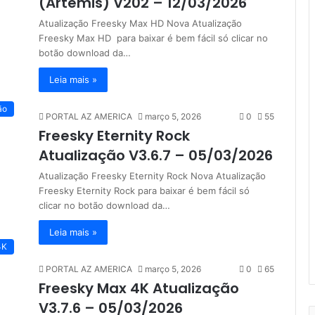
(Artemis) V202 – 12/03/2026
Atualização Freesky Max HD Nova Atualização
Freesky Max HD para baixar é bem fácil só clicar no
botão download da…
Leia mais »
ão
PORTAL AZ AMERICA
março 5, 2026
0
55
Freesky Eternity Rock
Atualização V3.6.7 – 05/03/2026
Atualização Freesky Eternity Rock Nova Atualização
Freesky Eternity Rock para baixar é bem fácil só
clicar no botão download da…
Leia mais »
4K
PORTAL AZ AMERICA
março 5, 2026
0
65
Freesky Max 4K Atualização
V3.7.6 – 05/03/2026