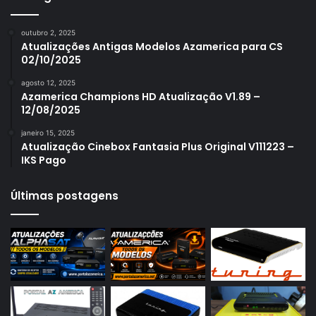
Azamerica S1006
outubro 2, 2025
Azamerica S1006 Plus
Atualizações Antigas Modelos Azamerica para CS
02/10/2025
Azamerica S1007
agosto 12, 2025
Azamerica S1007 New
Azamerica Champions HD Atualização V1.89 –
12/08/2025
Azamerica S1007 Plus
janeiro 15, 2025
Azamerica S1009
Atualização Cinebox Fantasia Plus Original V111223 –
IKS Pago
Azamerica S1009 Plus
Azamerica S2005
Últimas postagens
Azamerica S2010
Azamerica S2015
Azamerica S922
Azamerica S922 Mini