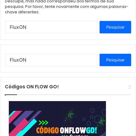
Desculpe, mas nada correspondeu aos termos de sua
pesquisa. Por favor, tente novamente com algumas palavras-
chave diferentes.
P
e
s
q
u
i
P
s
e
a
s
r
q
p
u
Códigos ON FLOW GO!
o
i
r
s
:
a
r
p
o
r
: