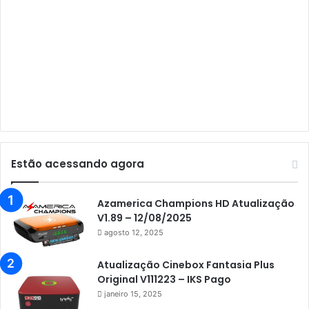
Audisat A3 Plus
Audisat A5
Audisat C1
Audisat E10 Lote 1 e 2
Audisat E10 Lote 3
Audisat K10 Urus
Audisat K20 Huracan
Estão acessando agora
Audisat K30 Aventador
Azamerica
Azamerica Champions HD Atualização
V1.89 – 12/08/2025
Azamerica Beats
agosto 12, 2025
Azamerica Beats GX PRO
Atualização Cinebox Fantasia Plus
Azamerica Champions
Original V111223 – IKS Pago
janeiro 15, 2025
Azamerica Champions IPTV