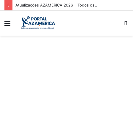
Atualizações AZAMERICA 2026 – Todos os Modelos de Receptores AZAMERICA
Menu
P
p