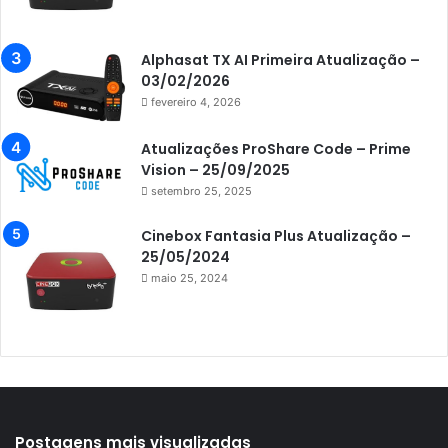
Azamerica Extremo IPTV
Azamerica F92 Plus
Alphasat TX AI Primeira Atualização –
03/02/2026
Azamerica Gold
fevereiro 4, 2026
Azamerica i5 IPTV
Atualizações ProShare Code – Prime
Azamerica i7 IPTV
Vision – 25/09/2025
setembro 25, 2025
Azamerica King
Azamerica King GX PRO
Cinebox Fantasia Plus Atualização –
25/05/2024
Azamerica King IPTV
maio 25, 2024
Azamerica Mobi
Azamerica Platinum GX PRO
Azamerica S1001
Azamerica S1001 Plus
Azamerica S1005
Postagens mais visualizadas