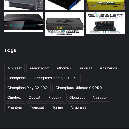
Azamerica S928
Azamerica Silver
Azamerica Silver GX PRO
Azamerica Silver IPTV
Azamerica Silver Plus
Azbox
Tags
Azbox Like
Alphasat
Americabox
Athomics
Audisat
Azamerica
Azfox
Champions
Champions Infinity GX PRO
Azgold
Champions Play GX PRO
Champions Ultimate GX PRO
Azplus
Cinebox
Duosat
Freesky
Globalsat
Nazabox
Azsat
Phantom
Tourosat
Tuning
Visionsat
Azsky
Benzo Plus