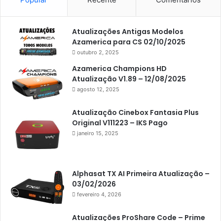
Americabox S105
Americabox S105 Plus
Atualizações Antigas Modelos
Americabox S205
Azamerica para CS 02/10/2025
Americabox S205 Plus
outubro 2, 2025
Americabox S305 Plus
Azamerica Champions HD
Atualização V1.89 – 12/08/2025
Artcom
agosto 12, 2025
Atacado Games
Atualização Cinebox Fantasia Plus
Athomics
Original V111223 – IKS Pago
janeiro 15, 2025
Athomics Eon
Athomics i3
Athomics i3 Bold
Alphasat TX AI Primeira Atualização –
03/02/2026
Athomics Inspire Qi
fevereiro 4, 2026
Athomics inspire Qi Compact
Atualizações ProShare Code – Prime