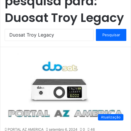
pesquisa para:
Duosat Troy Legacy
P
e
s
q
u
i
s
a
r
p
o
r
:
Atualização
PORTAL AZ AMERICA
setembro 6, 2024
0
46