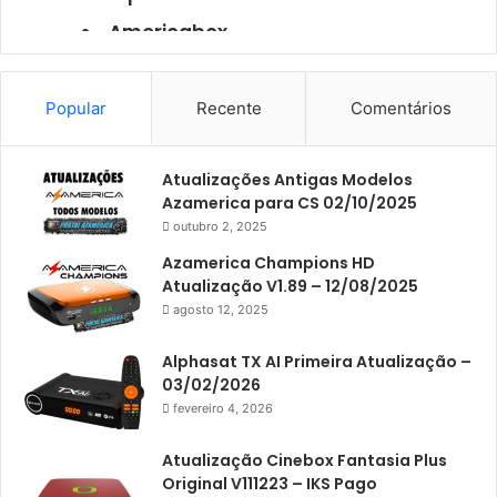
Americabox
Americabox S101
Americabox S105
Popular
Recente
Comentários
Americabox S105 Plus
Atualizações Antigas Modelos
Americabox S205
Azamerica para CS 02/10/2025
Americabox S205 Plus
outubro 2, 2025
Americabox S305 Plus
Azamerica Champions HD
Atualização V1.89 – 12/08/2025
Artcom
agosto 12, 2025
Atacado Games
Alphasat TX AI Primeira Atualização –
Athomics
03/02/2026
fevereiro 4, 2026
Athomics Eon
Athomics i3
Atualização Cinebox Fantasia Plus
Original V111223 – IKS Pago