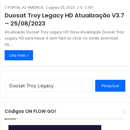
PORTAL AZ AMERICA
agosto 25, 2023
0
167
Duosat Troy Legacy HD Atualização V3.7
– 25/08/2023
Atualização Duosat Troy Legacy HD Nova Atualização Duosat Troy
Legacy HD para baixar é bem fácil só clicar no botão download
da…
Leia mais »
P
e
s
q
u
Códigos ON FLOW GO!
i
s
a