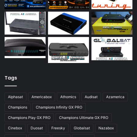
Azamerica S922
Azamerica S922 Mini
Azamerica S928
Azamerica Silver
Azamerica Silver GX PRO
Azamerica Silver IPTV
Azamerica Silver Plus
Tags
Azbox
Azbox Like
Alphasat
Americabox
Athomics
Audisat
Azamerica
Azfox
Champions
Champions Infinity GX PRO
Azgold
Champions Play GX PRO
Champions Ultimate GX PRO
Azplus
Cinebox
Duosat
Freesky
Globalsat
Nazabox