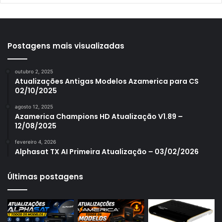
Azamerica S1001
Azamerica S1001 Plus
Azamerica S1005
Postagens mais visualizadas
Azamerica S1006
outubro 2, 2025
Azamerica S1006 Plus
Atualizações Antigas Modelos Azamerica para CS
02/10/2025
Azamerica S1007
agosto 12, 2025
Azamerica S1007 New
Azamerica Champions HD Atualização V1.89 –
12/08/2025
Azamerica S1007 Plus
fevereiro 4, 2026
Azamerica S1009
Alphasat TX AI Primeira Atualização – 03/02/2026
Azamerica S1009 Plus
Últimas postagens
Azamerica S2005
Azamerica S2010
Azamerica S2015