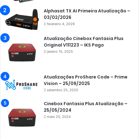
Azamerica Beats GX PRO
Alphasat TX AI Primeira Atualização –
Azamerica Champions
03/02/2026
fevereiro 4, 2026
Azamerica Champions IPTV
Azamerica Extremo IPTV
Atualização Cinebox Fantasia Plus
Original V111223 – IKS Pago
Azamerica F92 Plus
janeiro 15, 2025
Azamerica Gold
Azamerica i5 IPTV
Atualizações ProShare Code – Prime
Azamerica i7 IPTV
Vision – 25/09/2025
setembro 25, 2025
Azamerica King
Azamerica King GX PRO
Cinebox Fantasia Plus Atualização –
25/05/2024
Azamerica King IPTV
maio 25, 2024
Azamerica Mobi
Azamerica Platinum GX PRO