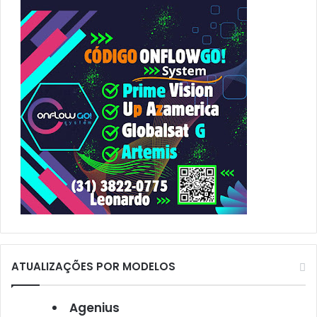
r
p
o
r
:
ATUALIZAÇÕES POR MODELOS
Agenius