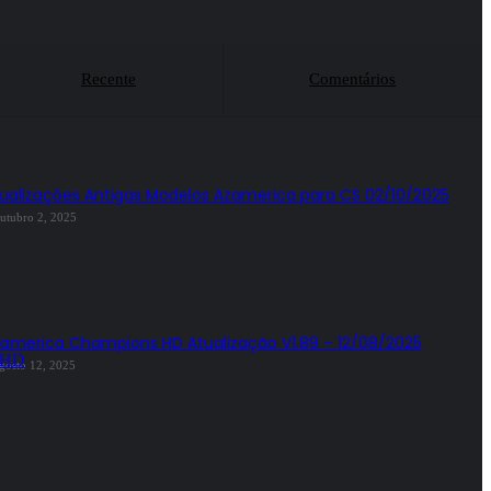
Alphasat Wow
Americabox
Recente
Comentários
Americabox S101
Americabox S105
Americabox S105 Plus
ualizações Antigas Modelos Azamerica para CS 02/10/2025
utubro 2, 2025
Americabox S205
Americabox S205 Plus
Americabox S305 Plus
america Champions HD Atualização V1.89 – 12/08/2025
Artcom
gosto 12, 2025
Atacado Games
Athomics
Athomics Eon