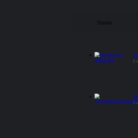
Popular
At
o
Az
a