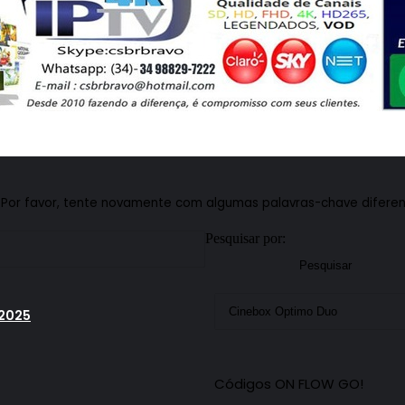
Por favor, tente novamente com algumas palavras-chave diferen
Pesquisar por:
/2025
Códigos ON FLOW GO!