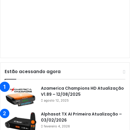
Audisat A3 Plus
Audisat A5
Audisat C1
Audisat E10 Lote 1 e 2
Audisat E10 Lote 3
Audisat K10 Urus
Audisat K20 Huracan
Estão acessando agora
Audisat K30 Aventador
Azamerica
Azamerica Champions HD Atualização
V1.89 – 12/08/2025
Azamerica Beats
agosto 12, 2025
Azamerica Beats GX PRO
Alphasat TX AI Primeira Atualização –
Azamerica Champions
03/02/2026
fevereiro 4, 2026
Azamerica Champions IPTV