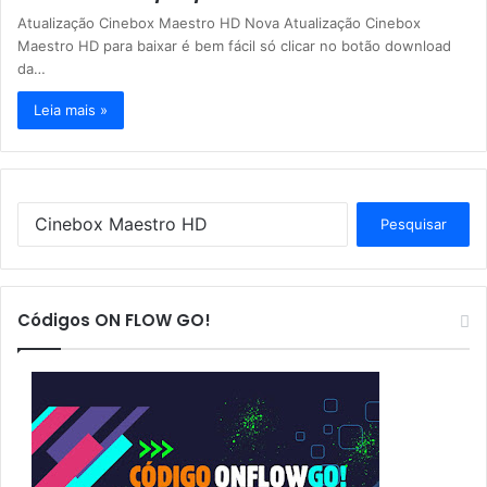
Atualização Cinebox Maestro HD Nova Atualização Cinebox
Maestro HD para baixar é bem fácil só clicar no botão download
da…
Leia mais »
P
e
s
q
u
Códigos ON FLOW GO!
i
s
a
r
p
o
r