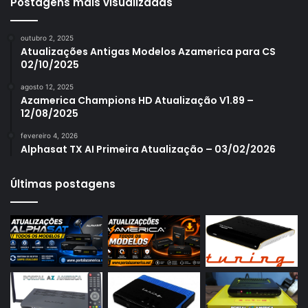
Azamerica S1005
Postagens mais visualizadas
Azamerica S1006
outubro 2, 2025
Azamerica S1006 Plus
Atualizações Antigas Modelos Azamerica para CS
02/10/2025
Azamerica S1007
agosto 12, 2025
Azamerica S1007 New
Azamerica Champions HD Atualização V1.89 –
12/08/2025
Azamerica S1007 Plus
fevereiro 4, 2026
Azamerica S1009
Alphasat TX AI Primeira Atualização – 03/02/2026
Azamerica S1009 Plus
Últimas postagens
Azamerica S2005
Azamerica S2010
Azamerica S2015
Azamerica S922
Azamerica S922 Mini