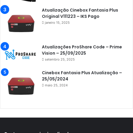
Azamerica Extremo IPTV
Atualização Cinebox Fantasia Plus
Original V111223 – IKS Pago
Azamerica F92 Plus
janeiro 15, 2025
Azamerica Gold
Azamerica i5 IPTV
Atualizações ProShare Code – Prime
Azamerica i7 IPTV
Vision – 25/09/2025
setembro 25, 2025
Azamerica King
Azamerica King GX PRO
Cinebox Fantasia Plus Atualização –
25/05/2024
Azamerica King IPTV
maio 25, 2024
Azamerica Mobi
Azamerica Platinum GX PRO
Azamerica S1001
Azamerica S1001 Plus