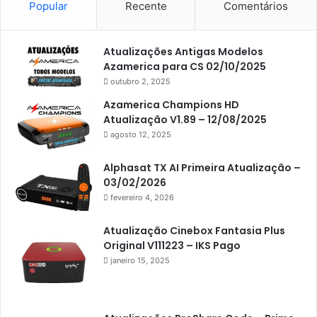
Americabox S105
Popular
Recente
Comentários
Americabox S105 Plus
Atualizações Antigas Modelos
Americabox S205
Azamerica para CS 02/10/2025
Americabox S205 Plus
outubro 2, 2025
Americabox S305 Plus
Azamerica Champions HD
Atualização V1.89 – 12/08/2025
Artcom
agosto 12, 2025
Atacado Games
Alphasat TX AI Primeira Atualização –
Athomics
03/02/2026
fevereiro 4, 2026
Athomics Eon
Athomics i3
Atualização Cinebox Fantasia Plus
Original V111223 – IKS Pago
Athomics i3 Bold
janeiro 15, 2025
Athomics Inspire Qi
Athomics inspire Qi Compact