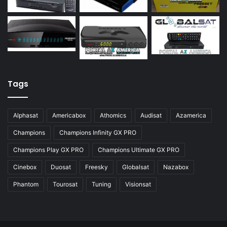
Azamerica S928
Azamerica Silver
Azamerica Silver GX PRO
Azamerica Silver IPTV
Azamerica Silver Plus
Tags
Azbox
Azbox Like
Alphasat
Americabox
Athomics
Audisat
Azamerica
Azfox
Champions
Champions Infinity GX PRO
Azgold
Champions Play GX PRO
Champions Ultimate GX PRO
Azplus
Cinebox
Duosat
Freesky
Globalsat
Nazabox
Azsat
Phantom
Tourosat
Tuning
Visionsat
Azsky
Benzo Plus