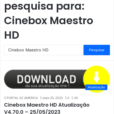
pesquisa para:
Cinebox Maestro
HD
P
e
s
q
u
i
s
a
Atualização
r
p
PORTAL AZ AMERICA
maio 25, 2023
0
45
o
Cinebox Maestro HD Atualização
r
V4.70.0 – 25/05/2023
: