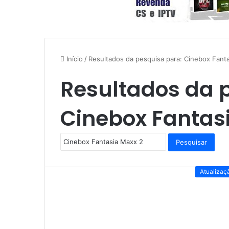
Início
/
Resultados da pesquisa para: Cinebox Fant
Resultados da 
Cinebox Fantas
P
e
s
q
Atualizaç
u
i
s
a
r