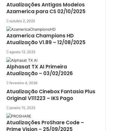
Athomics inspire Qi Compact
Atualizações Antigas Modelos
Athomics Inspire Qi Lite
Azamerica para CS 02/10/2025
Athomics S3
outubro 2, 2025
Athomics T3
Atto
Azamerica Champions HD
AttoNet
Atualização V1.89 – 12/08/2025
AttoSat
ATV
agosto 12, 2025
Audisat
Audisat A1
Alphasat TX AI Primeira
Audisat A1 Plus
Atualização – 03/02/2026
Audisat A2
Audisat A2 Plus
fevereiro 4, 2026
Audisat A3
Atualização Cinebox Fantasia Plus
Audisat A3 Plus
Original V111223 – IKS Pago
Audisat A5
janeiro 15, 2025
Audisat C1
Audisat E10 Lote 1 e 2
Atualizações ProShare Code –
Audisat E10 Lote 3
Prime Vision – 25/09/2025
Audisat K10 Urus