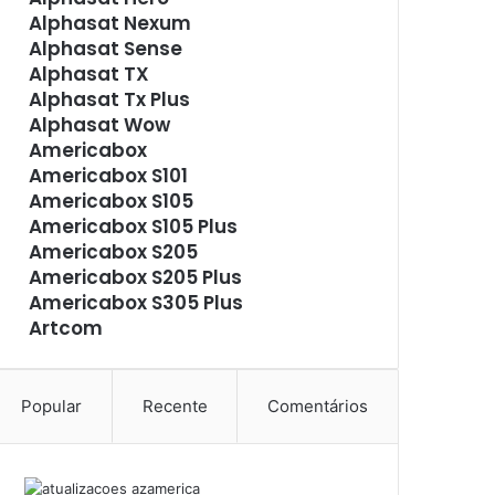
Alphasat Nexum
Alphasat Sense
Alphasat TX
Alphasat Tx Plus
Alphasat Wow
Americabox
Americabox S101
Americabox S105
Americabox S105 Plus
Americabox S205
Americabox S205 Plus
Americabox S305 Plus
Artcom
Atacado Games
Athomics
Athomics Eon
Popular
Recente
Comentários
Athomics i3
Athomics i3 Bold
Athomics Inspire Qi