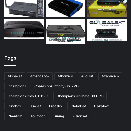
Azamerica S922 Mini
Azamerica S928
Azamerica Silver
Azamerica Silver GX PRO
Azamerica Silver IPTV
Azamerica Silver Plus
Tags
Azbox
Azbox Like
Alphasat
Americabox
Athomics
Audisat
Azamerica
Azfox
Champions
Champions Infinity GX PRO
Azgold
Champions Play GX PRO
Champions Ultimate GX PRO
Azplus
Cinebox
Duosat
Freesky
Globalsat
Nazabox
Azsat
Phantom
Tourosat
Tuning
Visionsat
Azsky