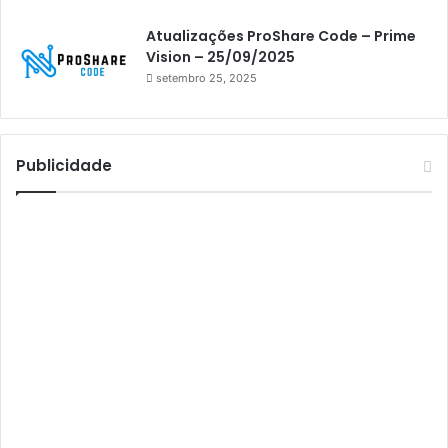
Athomics inspire Qi Compact
Atualizações ProShare Code – Prime
Athomics Inspire Qi Lite
Vision – 25/09/2025
setembro 25, 2025
Athomics S3
Athomics T3
Atto
Publicidade
AttoNet
AttoSat
ATV
Audisat
Audisat A1
Audisat A1 Plus
Audisat A2
Audisat A2 Plus