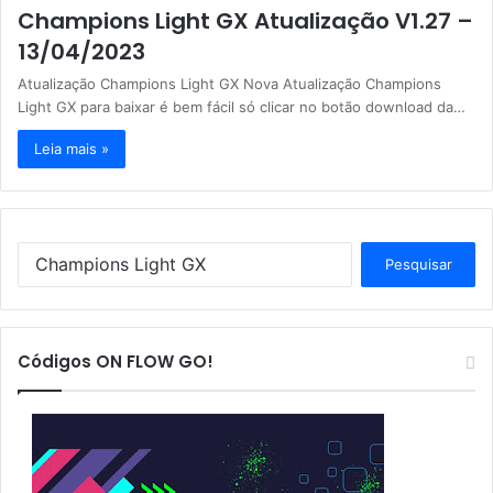
Champions Light GX Atualização V1.27 –
13/04/2023
Atualização Champions Light GX Nova Atualização Champions
Light GX para baixar é bem fácil só clicar no botão download da…
Leia mais »
P
e
s
q
u
Códigos ON FLOW GO!
i
s
a
r
p
o