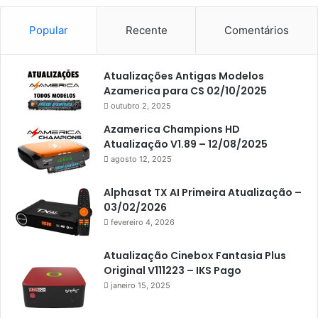
Americabox S101
Americabox S105
Popular
Recente
Comentários
Americabox S105 Plus
Atualizações Antigas Modelos
Americabox S205
Azamerica para CS 02/10/2025
Americabox S205 Plus
outubro 2, 2025
Americabox S305 Plus
Azamerica Champions HD
Atualização V1.89 – 12/08/2025
Artcom
agosto 12, 2025
Atacado Games
Alphasat TX AI Primeira Atualização –
Athomics
03/02/2026
fevereiro 4, 2026
Athomics Eon
Athomics i3
Atualização Cinebox Fantasia Plus
Original V111223 – IKS Pago
Athomics i3 Bold
janeiro 15, 2025
Athomics Inspire Qi