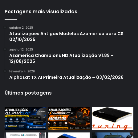
Azamerica S1001 Plus
Azamerica S1005
Postagens mais visualizadas
Azamerica S1006
outubro 2, 2025
Azamerica S1006 Plus
Atualizações Antigas Modelos Azamerica para CS
02/10/2025
Azamerica S1007
agosto 12, 2025
Azamerica S1007 New
Azamerica Champions HD Atualização V1.89 –
12/08/2025
Azamerica S1007 Plus
fevereiro 4, 2026
Azamerica S1009
Alphasat TX AI Primeira Atualização – 03/02/2026
Azamerica S1009 Plus
Últimas postagens
Azamerica S2005
Azamerica S2010
Azamerica S2015
Azamerica S922