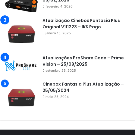
03/02/2026
fevereiro 4, 2026
Azamerica Champions IPTV
Azamerica Extremo IPTV
Atualização Cinebox Fantasia Plus
Original V111223 – IKS Pago
Azamerica F92 Plus
janeiro 15, 2025
Azamerica Gold
Azamerica i5 IPTV
Atualizações ProShare Code – Prime
Azamerica i7 IPTV
Vision – 25/09/2025
setembro 25, 2025
Azamerica King
Azamerica King GX PRO
Cinebox Fantasia Plus Atualização –
25/05/2024
Azamerica King IPTV
maio 25, 2024
Azamerica Mobi
Azamerica Platinum GX PRO
Azamerica S1001