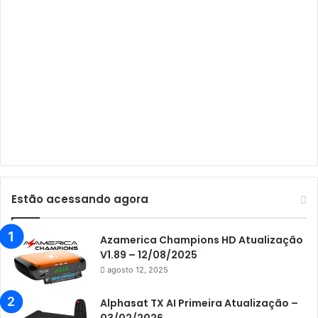
Audisat A3
Audisat A3 Plus
Audisat A5
Audisat C1
Audisat E10 Lote 1 e 2
Audisat E10 Lote 3
Audisat K10 Urus
Audisat K20 Huracan
Estão acessando agora
Audisat K30 Aventador
Azamerica
Azamerica Champions HD Atualização
V1.89 – 12/08/2025
Azamerica Beats
agosto 12, 2025
Azamerica Beats GX PRO
Alphasat TX AI Primeira Atualização –
Azamerica Champions