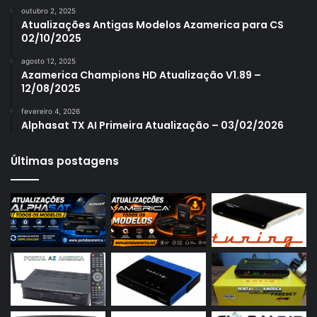
outubro 2, 2025
Azamerica S1006 Plus
Atualizações Antigas Modelos Azamerica para CS
02/10/2025
Azamerica S1007
agosto 12, 2025
Azamerica S1007 New
Azamerica Champions HD Atualização V1.89 –
12/08/2025
Azamerica S1007 Plus
fevereiro 4, 2026
Azamerica S1009
Alphasat TX AI Primeira Atualização – 03/02/2026
Azamerica S1009 Plus
Últimas postagens
Azamerica S2005
Azamerica S2010
Azamerica S2015
Azamerica S922
Azamerica S922 Mini
Azamerica S928