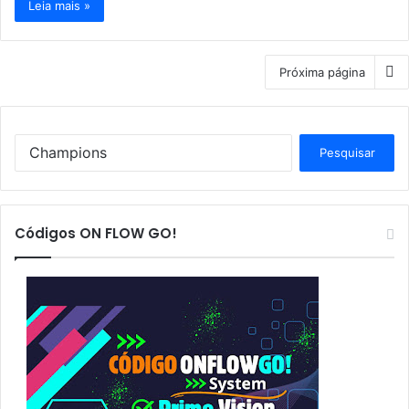
Leia mais »
Próxima página
P
e
s
q
u
Códigos ON FLOW GO!
i
s
a
r
p
o
r
: