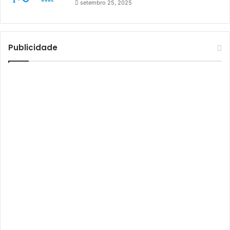
setembro 25, 2025
Athomics S3
Athomics T3
Atto
Publicidade
AttoNet
AttoSat
ATV
Audisat
Audisat A1
Audisat A1 Plus
Audisat A2
Audisat A2 Plus
Audisat A3
Audisat A3 Plus