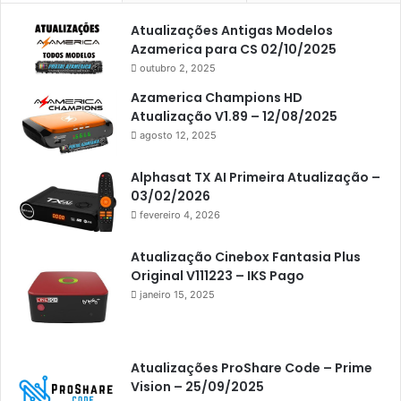
Americabox S105 Plus
Atualizações Antigas Modelos
Americabox S205
Azamerica para CS 02/10/2025
Americabox S205 Plus
outubro 2, 2025
Americabox S305 Plus
Azamerica Champions HD
Atualização V1.89 – 12/08/2025
Artcom
agosto 12, 2025
Atacado Games
Alphasat TX AI Primeira Atualização –
Athomics
03/02/2026
fevereiro 4, 2026
Athomics Eon
Athomics i3
Atualização Cinebox Fantasia Plus
Original V111223 – IKS Pago
Athomics i3 Bold
janeiro 15, 2025
Athomics Inspire Qi
Athomics inspire Qi Compact
Atualizações ProShare Code – Prime
Athomics Inspire Qi Lite
Vision – 25/09/2025