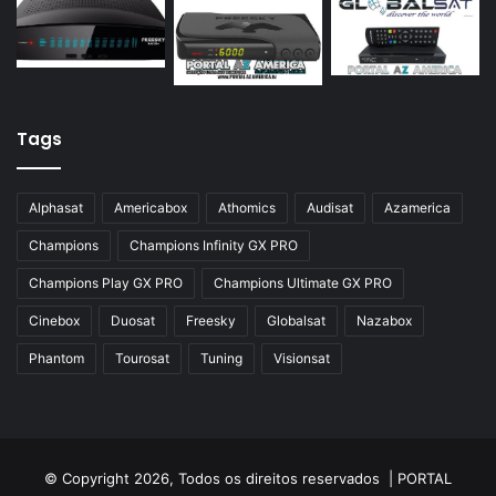
Azamerica Silver
Azamerica Silver GX PRO
Azamerica Silver IPTV
Azamerica Silver Plus
Tags
Azbox
Azbox Like
Alphasat
Americabox
Athomics
Audisat
Azamerica
Azfox
Champions
Champions Infinity GX PRO
Azgold
Champions Play GX PRO
Champions Ultimate GX PRO
Azplus
Cinebox
Duosat
Freesky
Globalsat
Nazabox
Azsat
Phantom
Tourosat
Tuning
Visionsat
Azsky
Benzo Plus
Blade B1
© Copyright 2026, Todos os direitos reservados |
PORTAL