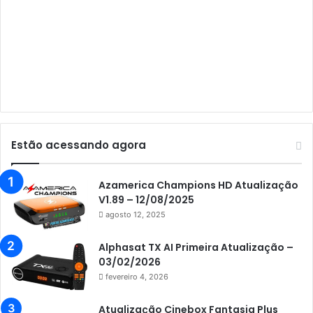
Audisat A5
Audisat C1
Audisat E10 Lote 1 e 2
Audisat E10 Lote 3
Audisat K10 Urus
Audisat K20 Huracan
Estão acessando agora
Audisat K30 Aventador
Azamerica
Azamerica Champions HD Atualização
V1.89 – 12/08/2025
Azamerica Beats
agosto 12, 2025
Azamerica Beats GX PRO
Alphasat TX AI Primeira Atualização –
Azamerica Champions
03/02/2026
fevereiro 4, 2026
Azamerica Champions IPTV
Azamerica Extremo IPTV
Atualização Cinebox Fantasia Plus