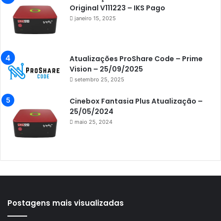
Original V111223 – IKS Pago
Azamerica F92 Plus
janeiro 15, 2025
Azamerica Gold
Azamerica i5 IPTV
Atualizações ProShare Code – Prime
Azamerica i7 IPTV
Vision – 25/09/2025
setembro 25, 2025
Azamerica King
Azamerica King GX PRO
Cinebox Fantasia Plus Atualização –
25/05/2024
Azamerica King IPTV
maio 25, 2024
Azamerica Mobi
Azamerica Platinum GX PRO
Azamerica S1001
Azamerica S1001 Plus
Azamerica S1005
Postagens mais visualizadas
Azamerica S1006