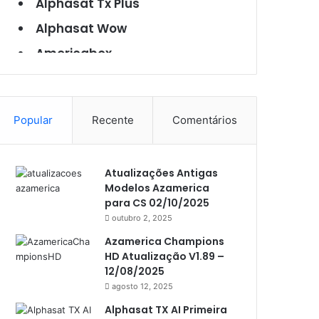
Alphasat Tx Plus
Alphasat Wow
Americabox
Americabox S101
Americabox S105
Popular
Recente
Comentários
Americabox S105 Plus
Americabox S205
Atualizações Antigas
Americabox S205 Plus
Modelos Azamerica
Americabox S305 Plus
para CS 02/10/2025
outubro 2, 2025
Artcom
Azamerica Champions
Atacado Games
HD Atualização V1.89 –
12/08/2025
Athomics
agosto 12, 2025
Athomics Eon
Alphasat TX AI Primeira