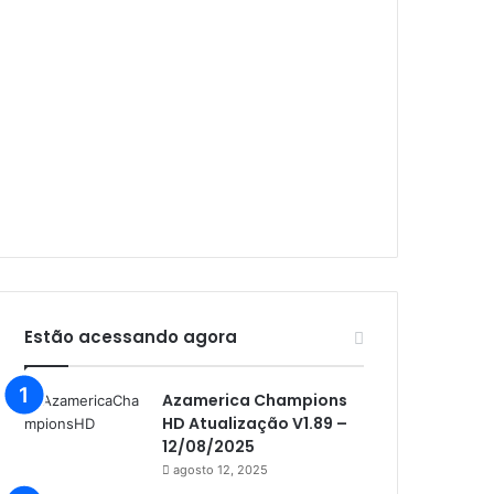
Audisat A1 Plus
Audisat A2
Audisat A2 Plus
Audisat A3
Audisat A3 Plus
Audisat A5
Audisat C1
Audisat E10 Lote 1 e 2
Audisat E10 Lote 3
Estão acessando agora
Audisat K10 Urus
Azamerica Champions
Audisat K20 Huracan
HD Atualização V1.89 –
Audisat K30 Aventador
12/08/2025
agosto 12, 2025
Azamerica