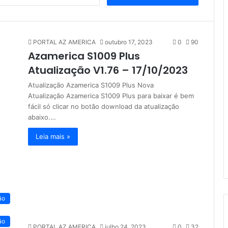
e
s
q
u
PORTAL AZ AMERICA
outubro 17, 2023
0
90
i
Azamerica S1009 Plus
s
a
Atualização V1.76 – 17/10/2023
r
Atualização Azamerica S1009 Plus Nova
p
Atualização Azamerica S1009 Plus para baixar é bem
o
fácil só clicar no botão download da atualização
r
abaixo.…
:
Leia mais »
ão
ão
PORTAL AZ AMERICA
julho 24, 2023
0
32