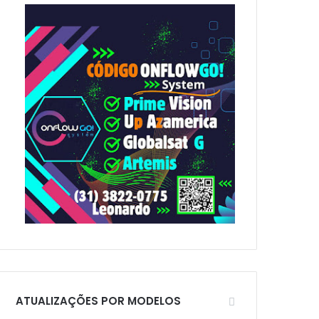
p
o
r
:
ATUALIZAÇÕES POR MODELOS