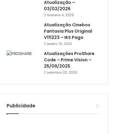
Atualização –
Athomics i3
03/02/2026
Athomics i3 Bold
fevereiro 4, 2026
Athomics Inspire Qi
Atualização Cinebox
Fantasia Plus Original
Athomics inspire Qi Compact
V111223 – IKS Pago
janeiro 15, 2025
Athomics Inspire Qi Lite
Atualizações ProShare
Athomics S3
Code – Prime Vision –
Athomics T3
25/09/2025
setembro 25, 2025
Atto
AttoNet
AttoSat
Publicidade
ATV
Audisat
Audisat A1