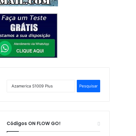
P
e
s
q
u
i
s
Códigos ON FLOW GO!
a
r