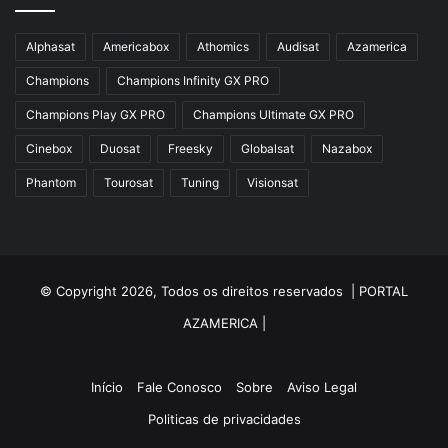
Azbox
Azbox Like
Alphasat
Americabox
Athomics
Audisat
Azamerica
Azfox
Champions
Champions Infinity GX PRO
Azgold
Champions Play GX PRO
Champions Ultimate GX PRO
Azplus
Cinebox
Duosat
Freesky
Globalsat
Nazabox
Azsat
Phantom
Tourosat
Tuning
Visionsat
Azsky
Benzo Plus
Blade B1
© Copyright 2026, Todos os direitos reservados |
PORTAL
Champions
AZAMERICA
|
Champions Light GX
Champions PRO GX
Início
Fale Conosco
Sobre
Aviso Legal
Politicas de privacidades
Champions Super GX