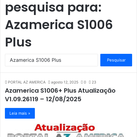
pesquisa para:
Azamerica S1006
Plus
P
e
s
q
PORTAL AZ AMERICA
agosto 12, 2025
0
23
u
Azamerica S1006+ Plus Atualização
i
s
V1.09.26119 – 12/08/2025
a
r
Leia mais »
p
o
r
: