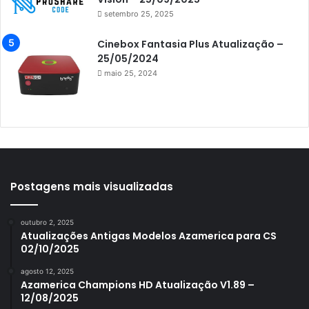
setembro 25, 2025
Azamerica King
Azamerica King GX PRO
Cinebox Fantasia Plus Atualização –
25/05/2024
Azamerica King IPTV
maio 25, 2024
Azamerica Mobi
Azamerica Platinum GX PRO
Azamerica S1001
Azamerica S1001 Plus
Azamerica S1005
Postagens mais visualizadas
Azamerica S1006
outubro 2, 2025
Azamerica S1006 Plus
Atualizações Antigas Modelos Azamerica para CS
02/10/2025
Azamerica S1007
agosto 12, 2025
Azamerica S1007 New
Azamerica Champions HD Atualização V1.89 –
12/08/2025
Azamerica S1007 Plus