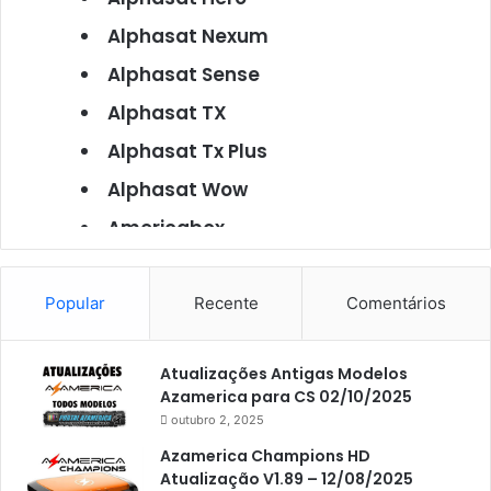
Alphasat Nexum
Alphasat Sense
Alphasat TX
Alphasat Tx Plus
Alphasat Wow
Americabox
Americabox S101
Americabox S105
Popular
Recente
Comentários
Americabox S105 Plus
Atualizações Antigas Modelos
Americabox S205
Azamerica para CS 02/10/2025
Americabox S205 Plus
outubro 2, 2025
Americabox S305 Plus
Azamerica Champions HD
Atualização V1.89 – 12/08/2025