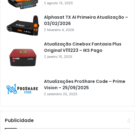
Artcom
agosto 12, 2025
Atacado Games
Alphasat TX AI Primeira Atualização –
Athomics
03/02/2026
fevereiro 4, 2026
Athomics Eon
Athomics i3
Atualização Cinebox Fantasia Plus
Original V111223 – IKS Pago
Athomics i3 Bold
janeiro 15, 2025
Athomics Inspire Qi
Athomics inspire Qi Compact
Atualizações ProShare Code – Prime
Athomics Inspire Qi Lite
Vision – 25/09/2025
setembro 25, 2025
Athomics S3
Athomics T3
Atto
Publicidade
AttoNet