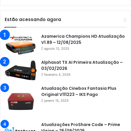
Audisat K10 Urus
Audisat K20 Huracan
Estão acessando agora
Audisat K30 Aventador
Azamerica
Azamerica Champions HD Atualização
V1.89 – 12/08/2025
Azamerica Beats
agosto 12, 2025
Azamerica Beats GX PRO
Alphasat TX AI Primeira Atualização –
Azamerica Champions
03/02/2026
fevereiro 4, 2026
Azamerica Champions IPTV
Azamerica Extremo IPTV
Atualização Cinebox Fantasia Plus
Original V111223 – IKS Pago
Azamerica F92 Plus
janeiro 15, 2025
Azamerica Gold
Azamerica i5 IPTV
Atualizações ProShare Code – Prime
Azamerica i7 IPTV
Vision – 25/09/2025