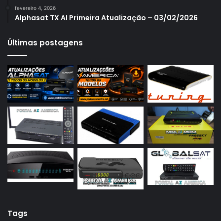
fevereiro 4, 2026
Azamerica S1009
Alphasat TX AI Primeira Atualização – 03/02/2026
Azamerica S1009 Plus
Últimas postagens
Azamerica S2005
Azamerica S2010
Azamerica S2015
Azamerica S922
Azamerica S922 Mini
Azamerica S928
Azamerica Silver
Azamerica Silver GX PRO
Azamerica Silver IPTV
Azamerica Silver Plus
Tags