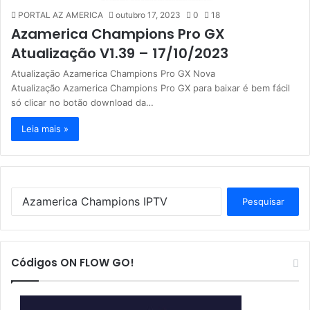
PORTAL AZ AMERICA
outubro 17, 2023
0
18
Azamerica Champions Pro GX
Atualização V1.39 – 17/10/2023
Atualização Azamerica Champions Pro GX Nova
Atualização Azamerica Champions Pro GX para baixar é bem fácil
só clicar no botão download da…
Leia mais »
P
e
s
q
u
Códigos ON FLOW GO!
i
s
a