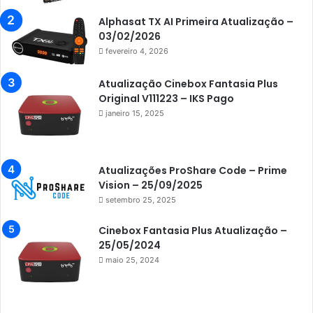
Azamerica Beats GX PRO
Alphasat TX AI Primeira Atualização –
Azamerica Champions
03/02/2026
fevereiro 4, 2026
Azamerica Champions IPTV
Azamerica Extremo IPTV
Atualização Cinebox Fantasia Plus
Original V111223 – IKS Pago
Azamerica F92 Plus
janeiro 15, 2025
Azamerica Gold
Azamerica i5 IPTV
Atualizações ProShare Code – Prime
Azamerica i7 IPTV
Vision – 25/09/2025
setembro 25, 2025
Azamerica King
Azamerica King GX PRO
Cinebox Fantasia Plus Atualização –
25/05/2024
Azamerica King IPTV
maio 25, 2024
Azamerica Mobi
Azamerica Platinum GX PRO