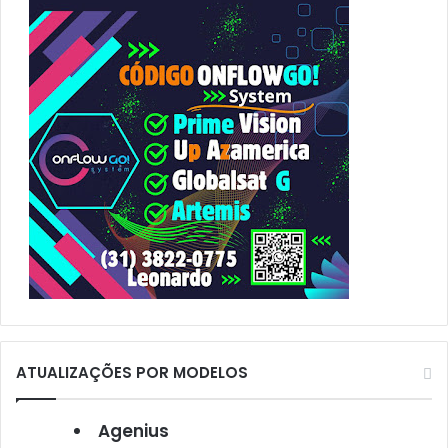
r
p
o
r
:
ATUALIZAÇÕES POR MODELOS
Agenius