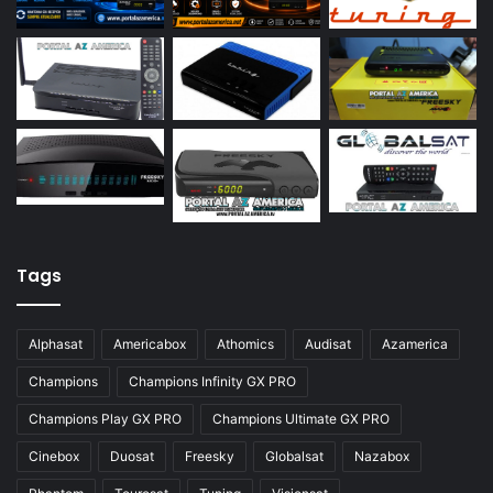
Azamerica S922
Azamerica S922 Mini
Azamerica S928
Azamerica Silver
Azamerica Silver GX PRO
Azamerica Silver IPTV
Azamerica Silver Plus
Tags
Azbox
Azbox Like
Alphasat
Americabox
Athomics
Audisat
Azamerica
Azfox
Champions
Champions Infinity GX PRO
Azgold
Champions Play GX PRO
Champions Ultimate GX PRO
Azplus
Cinebox
Duosat
Freesky
Globalsat
Nazabox
Azsat