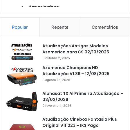
Americabox
Americabox S101
Americabox S105
Popular
Recente
Comentários
Americabox S105 Plus
Atualizações Antigas Modelos
Americabox S205
Azamerica para CS 02/10/2025
Americabox S205 Plus
outubro 2, 2025
Americabox S305 Plus
Azamerica Champions HD
Atualização V1.89 – 12/08/2025
Artcom
agosto 12, 2025
Atacado Games
Alphasat TX AI Primeira Atualização –
Athomics
03/02/2026
fevereiro 4, 2026
Athomics Eon
Athomics i3
Atualização Cinebox Fantasia Plus
Original V111223 – IKS Pago
Athomics i3 Bold