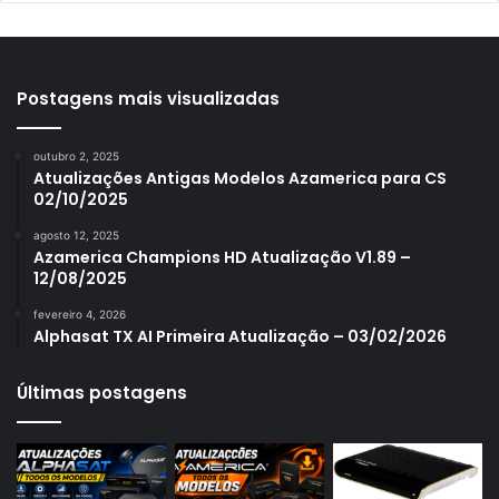
Azamerica S1001
Azamerica S1001 Plus
Azamerica S1005
Postagens mais visualizadas
Azamerica S1006
outubro 2, 2025
Azamerica S1006 Plus
Atualizações Antigas Modelos Azamerica para CS
02/10/2025
Azamerica S1007
agosto 12, 2025
Azamerica S1007 New
Azamerica Champions HD Atualização V1.89 –
12/08/2025
Azamerica S1007 Plus
fevereiro 4, 2026
Azamerica S1009
Alphasat TX AI Primeira Atualização – 03/02/2026
Azamerica S1009 Plus
Últimas postagens
Azamerica S2005
Azamerica S2010
Azamerica S2015