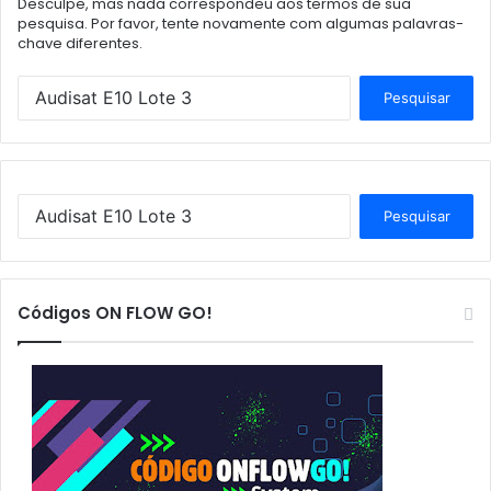
Desculpe, mas nada correspondeu aos termos de sua
pesquisa. Por favor, tente novamente com algumas palavras-
chave diferentes.
P
e
s
q
u
i
P
s
e
a
s
r
q
p
u
Códigos ON FLOW GO!
o
i
r
s
:
a
r
p
o
r
: