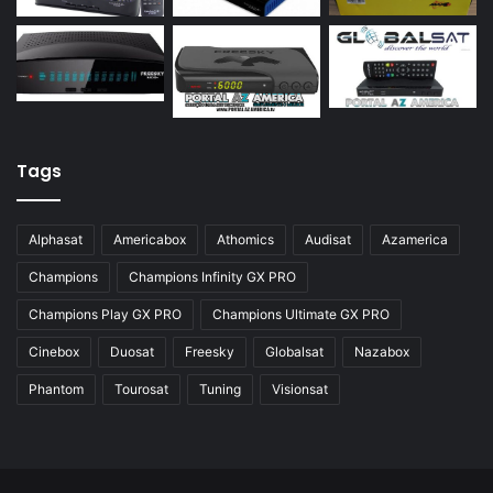
Azamerica S928
Azamerica Silver
Azamerica Silver GX PRO
Azamerica Silver IPTV
Azamerica Silver Plus
Tags
Azbox
Azbox Like
Alphasat
Americabox
Athomics
Audisat
Azamerica
Azfox
Champions
Champions Infinity GX PRO
Azgold
Champions Play GX PRO
Champions Ultimate GX PRO
Azplus
Cinebox
Duosat
Freesky
Globalsat
Nazabox
Azsat
Phantom
Tourosat
Tuning
Visionsat
Azsky
Benzo Plus