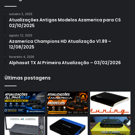
Azamerica S1006
outubro 2, 2025
Azamerica S1006 Plus
Atualizações Antigas Modelos Azamerica para CS
02/10/2025
Azamerica S1007
agosto 12, 2025
Azamerica S1007 New
Azamerica Champions HD Atualização V1.89 –
12/08/2025
Azamerica S1007 Plus
fevereiro 4, 2026
Azamerica S1009
Alphasat TX AI Primeira Atualização – 03/02/2026
Azamerica S1009 Plus
Últimas postagens
Azamerica S2005
Azamerica S2010
Azamerica S2015
Azamerica S922
Azamerica S922 Mini