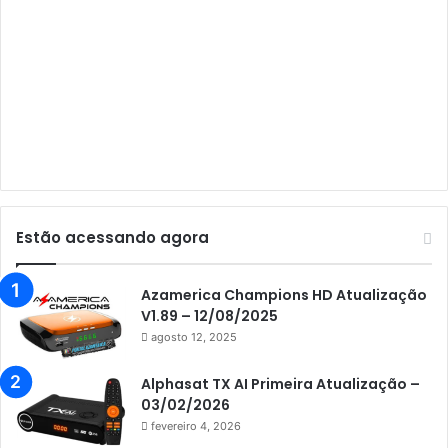
Audisat A3 Plus
Audisat A5
Audisat C1
Audisat E10 Lote 1 e 2
Audisat E10 Lote 3
Audisat K10 Urus
Audisat K20 Huracan
Estão acessando agora
Audisat K30 Aventador
Azamerica
Azamerica Champions HD Atualização
V1.89 – 12/08/2025
Azamerica Beats
agosto 12, 2025
Azamerica Beats GX PRO
Alphasat TX AI Primeira Atualização –
Azamerica Champions
03/02/2026
fevereiro 4, 2026
Azamerica Champions IPTV