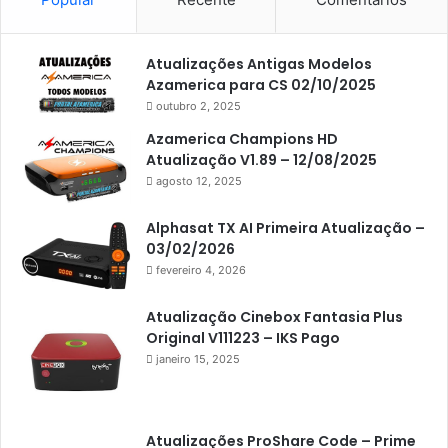
Americabox S105
Americabox S105 Plus
Atualizações Antigas Modelos
Americabox S205
Azamerica para CS 02/10/2025
Americabox S205 Plus
outubro 2, 2025
Americabox S305 Plus
Azamerica Champions HD
Atualização V1.89 – 12/08/2025
Artcom
agosto 12, 2025
Atacado Games
Alphasat TX AI Primeira Atualização –
Athomics
03/02/2026
fevereiro 4, 2026
Athomics Eon
Athomics i3
Atualização Cinebox Fantasia Plus
Original V111223 – IKS Pago
Athomics i3 Bold
janeiro 15, 2025
Athomics Inspire Qi
Athomics inspire Qi Compact
Atualizações ProShare Code – Prime