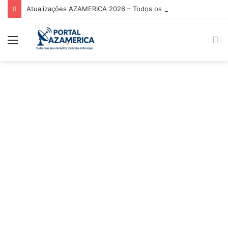
Atualizações AZAMERICA 2026 – Todos os Modelos de Receptores AZAMERICA
Menu
P
p