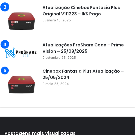
Azamerica Extremo IPTV
Atualização Cinebox Fantasia Plus
Original V111223 – IKS Pago
Azamerica F92 Plus
janeiro 15, 2025
Azamerica Gold
Azamerica i5 IPTV
Atualizações ProShare Code – Prime
Azamerica i7 IPTV
Vision – 25/09/2025
setembro 25, 2025
Azamerica King
Azamerica King GX PRO
Cinebox Fantasia Plus Atualização –
25/05/2024
Azamerica King IPTV
maio 25, 2024
Azamerica Mobi
Azamerica Platinum GX PRO
Azamerica S1001
Azamerica S1001 Plus
Azamerica S1005
Postagens mais visualizadas