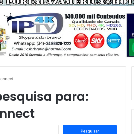
Connect
pesquisa para:
nnect
P