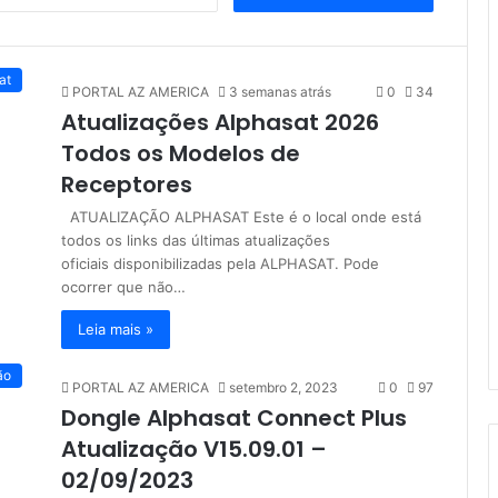
e
s
q
u
at
PORTAL AZ AMERICA
3 semanas atrás
0
34
i
Atualizações Alphasat 2026
s
a
Todos os Modelos de
r
Receptores
p
o
ATUALIZAÇÃO ALPHASAT Este é o local onde está
r
todos os links das últimas atualizações
:
oficiais disponibilizadas pela ALPHASAT. Pode
ocorrer que não…
Leia mais »
ão
PORTAL AZ AMERICA
setembro 2, 2023
0
97
Dongle Alphasat Connect Plus
Atualização V15.09.01 –
02/09/2023