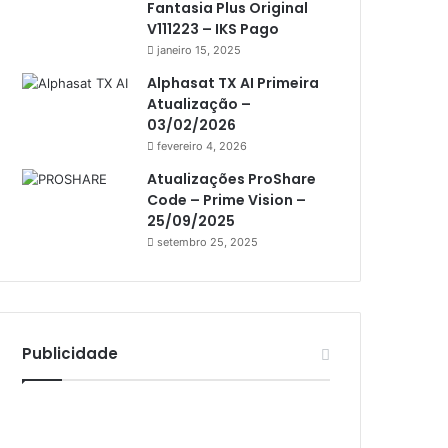
Fantasia Plus Original
Athomics i3
V111223 – IKS Pago
Athomics i3 Bold
janeiro 15, 2025
Athomics Inspire Qi
Alphasat TX AI Primeira
Atualização –
Athomics inspire Qi Compact
03/02/2026
fevereiro 4, 2026
Athomics Inspire Qi Lite
Atualizações ProShare
Athomics S3
Code – Prime Vision –
Athomics T3
25/09/2025
setembro 25, 2025
Atto
AttoNet
AttoSat
Publicidade
ATV
Audisat
Audisat A1