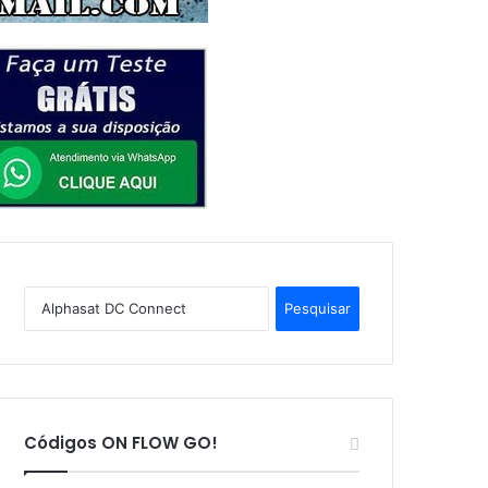
P
e
s
q
u
i
s
Códigos ON FLOW GO!
a
r