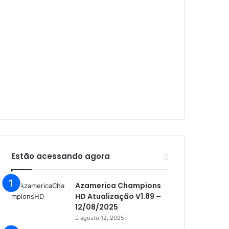
Audisat A1 Plus
Audisat A2
Audisat A2 Plus
Audisat A3
Audisat A3 Plus
Audisat A5
Audisat C1
Audisat E10 Lote 1 e 2
Audisat E10 Lote 3
Estão acessando agora
Audisat K10 Urus
Azamerica Champions
Audisat K20 Huracan
HD Atualização V1.89 –
Audisat K30 Aventador
12/08/2025
agosto 12, 2025
Azamerica