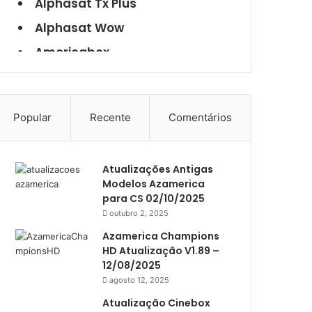
Alphasat Tx Plus
Alphasat Wow
Americabox
Americabox S101
Americabox S105
Popular
Recente
Comentários
Americabox S105 Plus
Americabox S205
Atualizações Antigas
Americabox S205 Plus
Modelos Azamerica
Americabox S305 Plus
para CS 02/10/2025
outubro 2, 2025
Artcom
Azamerica Champions
Atacado Games
HD Atualização V1.89 –
12/08/2025
Athomics
agosto 12, 2025
Athomics Eon
Atualização Cinebox