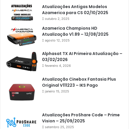
Atualizações Antigas Modelos
Americabox S205
Azamerica para CS 02/10/2025
Americabox S205 Plus
outubro 2, 2025
Americabox S305 Plus
Azamerica Champions HD
Atualização V1.89 – 12/08/2025
Artcom
agosto 12, 2025
Atacado Games
Alphasat TX AI Primeira Atualização –
Athomics
03/02/2026
fevereiro 4, 2026
Athomics Eon
Athomics i3
Atualização Cinebox Fantasia Plus
Original V111223 – IKS Pago
Athomics i3 Bold
janeiro 15, 2025
Athomics Inspire Qi
Athomics inspire Qi Compact
Atualizações ProShare Code – Prime
Athomics Inspire Qi Lite
Vision – 25/09/2025
setembro 25, 2025