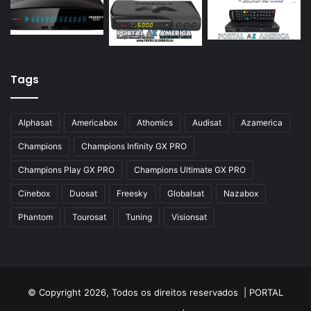
Azamerica Silver GX PRO
Azamerica Silver IPTV
Azamerica Silver Plus
Tags
Azbox
Azbox Like
Alphasat
Americabox
Athomics
Audisat
Azamerica
Azfox
Champions
Champions Infinity GX PRO
Azgold
Champions Play GX PRO
Champions Ultimate GX PRO
Azplus
Cinebox
Duosat
Freesky
Globalsat
Nazabox
Azsat
Phantom
Tourosat
Tuning
Visionsat
Azsky
Benzo Plus
Blade B1
© Copyright 2026, Todos os direitos reservados |
PORTAL