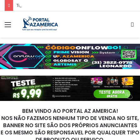
Tuning P920 Atualização V2.25 – 17/03/2026
Menu
P
p
BEM VINDO AO PORTAL AZ AMERICA!
NOS NÃO FAZEMOS NENHUM TIPO DE VENDA NO SITE,
BANNER NO SITE SÃO DOS PRÓPRIOS ANUNCIANTES
E OS MESMO SÃO RESPONSAVEL POR QUALQUER TIPO
DE PRODUTO OU SERVIÇO.