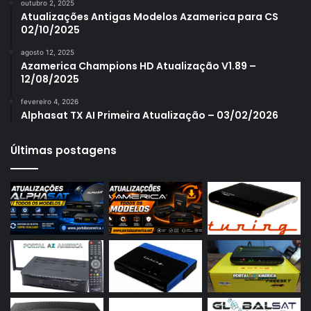
outubro 2, 2025
Azamerica S1006 Plus
Atualizações Antigas Modelos Azamerica para CS
02/10/2025
Azamerica S1007
agosto 12, 2025
Azamerica S1007 New
Azamerica Champions HD Atualização V1.89 –
12/08/2025
Azamerica S1007 Plus
fevereiro 4, 2026
Azamerica S1009
Alphasat TX AI Primeira Atualização – 03/02/2026
Azamerica S1009 Plus
Últimas postagens
Azamerica S2005
Azamerica S2010
Azamerica S2015
Azamerica S922
Azamerica S922 Mini
Azamerica S928
Azamerica Silver