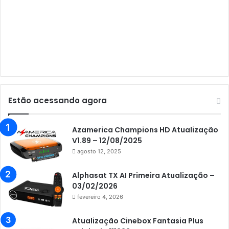
Audisat A5
Audisat C1
Audisat E10 Lote 1 e 2
Audisat E10 Lote 3
Audisat K10 Urus
Audisat K20 Huracan
Estão acessando agora
Audisat K30 Aventador
Azamerica
Azamerica Champions HD Atualização
V1.89 – 12/08/2025
Azamerica Beats
agosto 12, 2025
Azamerica Beats GX PRO
Alphasat TX AI Primeira Atualização –
Azamerica Champions
03/02/2026
fevereiro 4, 2026
Azamerica Champions IPTV
Azamerica Extremo IPTV
Atualização Cinebox Fantasia Plus