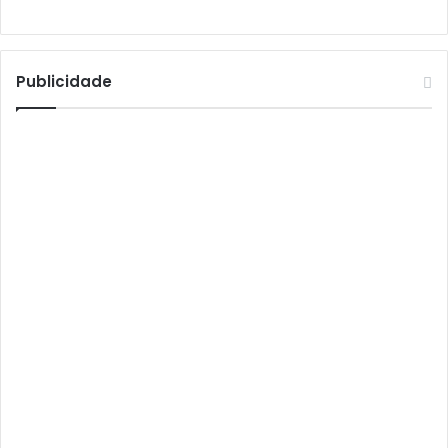
Athomics S3
Athomics T3
Atto
Publicidade
AttoNet
AttoSat
ATV
Audisat
Audisat A1
Audisat A1 Plus
Audisat A2
Audisat A2 Plus
Audisat A3
Audisat A3 Plus