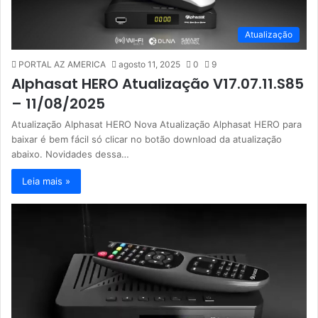
Atualização
PORTAL AZ AMERICA
agosto 11, 2025
0
9
Alphasat HERO Atualização V17.07.11.S85
– 11/08/2025
Atualização Alphasat HERO Nova Atualização Alphasat HERO para
baixar é bem fácil só clicar no botão download da atualização
abaixo. Novidades dessa…
Leia mais »