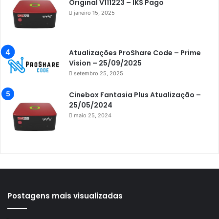
Original V111223 – IKS Pago
Azamerica F92 Plus
janeiro 15, 2025
Azamerica Gold
Azamerica i5 IPTV
Atualizações ProShare Code – Prime
Azamerica i7 IPTV
Vision – 25/09/2025
setembro 25, 2025
Azamerica King
Azamerica King GX PRO
Cinebox Fantasia Plus Atualização –
25/05/2024
Azamerica King IPTV
maio 25, 2024
Azamerica Mobi
Azamerica Platinum GX PRO
Azamerica S1001
Azamerica S1001 Plus
Azamerica S1005
Postagens mais visualizadas
Azamerica S1006